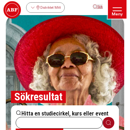
Sök
Distriktet Mitt
Meny
Sökresultat
Hitta en studiecirkel, kurs eller event
Sök