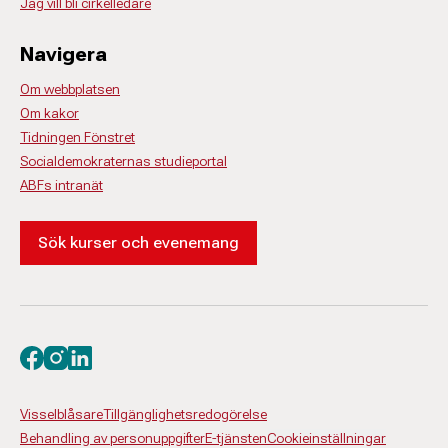
Jag vill bli cirkelledare
Navigera
Om webbplatsen
Om kakor
Tidningen Fönstret
Socialdemokraternas studieportal
ABFs intranät
Sök kurser och evenemang
Besök oss på facebook
Besök oss på instagram
Besök oss på linkedin
Visselblåsare
Tillgänglighetsredogörelse
Behandling av personuppgifter
E-tjänsten
Cookieinställningar