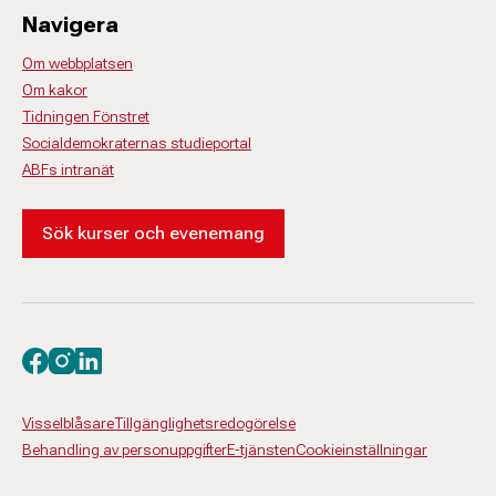
Navigera
Om webbplatsen
Om kakor
Tidningen Fönstret
Socialdemokraternas studieportal
ABFs intranät
Sök kurser och evenemang
Besök oss på facebook
Besök oss på instagram
Besök oss på linkedin
Visselblåsare
Tillgänglighetsredogörelse
Behandling av personuppgifter
E-tjänsten
Cookieinställningar