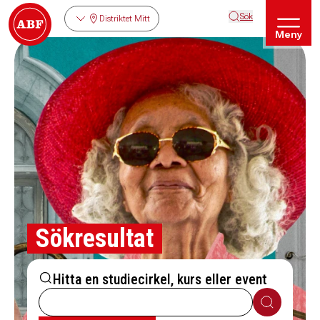
Sök
Distriktet Mitt
Meny
Sökresultat
Hitta en studiecirkel, kurs eller event
Sök