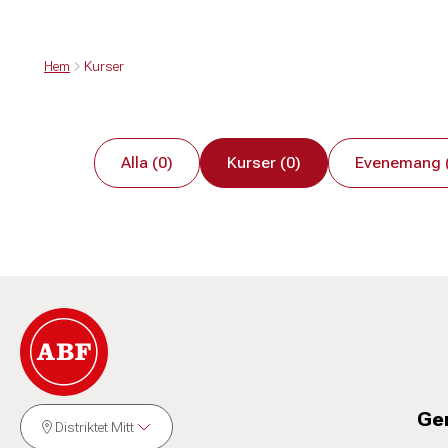
Hem
Kurser
Alla (0)
Kurser (0)
Evenemang 
Ge
Distriktet Mitt