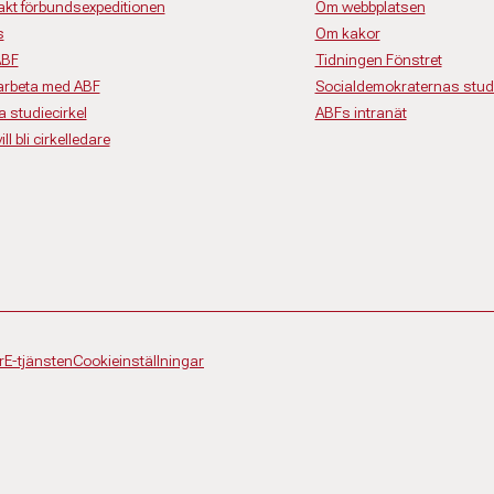
akt förbundsexpeditionen
Om webbplatsen
s
Om kakor
ABF
Tidningen Fönstret
rbeta med ABF
Socialdemokraternas studi
a studiecirkel
ABFs intranät
ll bli cirkelledare
r
E-tjänsten
Cookieinställningar