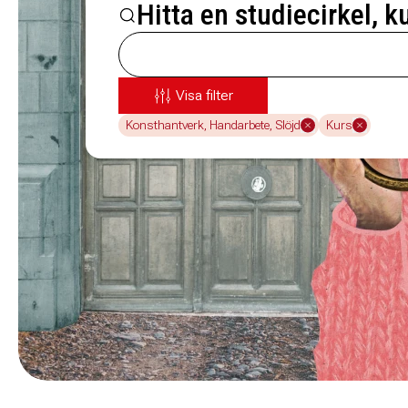
Hitta en studiecirkel, k
Visa filter
Konsthantverk, Handarbete, Slöjd
Kurs