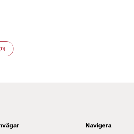
(0)
nvägar
Navigera