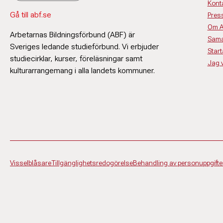
Kont
Gå till abf.se
Pres
Om 
Arbetarnas Bildningsförbund (ABF) är
Sama
Sveriges ledande studieförbund. Vi erbjuder
Start
studiecirklar, kurser, föreläsningar samt
Jag vi
kulturarrangemang i alla landets kommuner.
Visselblåsare
Tillgänglighetsredogörelse
Behandling av personuppgifte