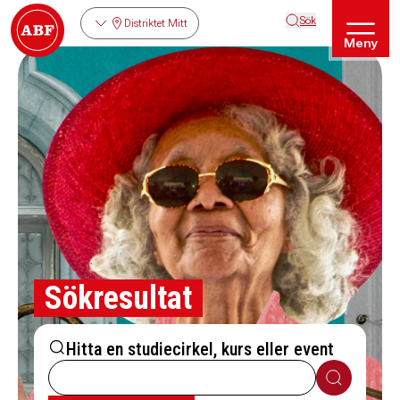
Sök
Distriktet Mitt
Meny
Sökresultat
Hitta en studiecirkel, kurs eller event
Sök