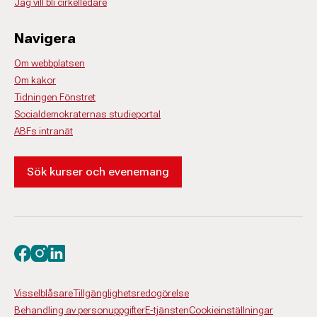
Jag vill bli cirkelledare
Navigera
Om webbplatsen
Om kakor
Tidningen Fönstret
Socialdemokraternas studieportal
ABFs intranät
Sök kurser och evenemang
Besök oss på facebook
Besök oss på instagram
Besök oss på linkedin
Visselblåsare
Tillgänglighetsredogörelse
Behandling av personuppgifter
E-tjänsten
Cookieinställningar