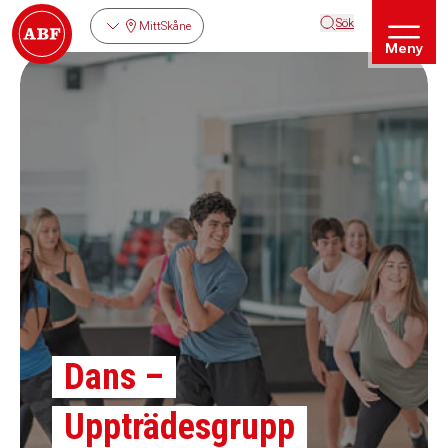
Sök
MittSkåne
Meny
Dans –
Uppträdesgrupp