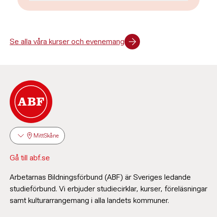
Susanne Romberg
Se alla våra kurser och evenemang
Verksamhetsutvecklare
046-270 55 32
susanne.romberg@abf.se
MittSkåne
Gå till abf.se
Arbetarnas Bildningsförbund (ABF) är Sveriges ledande
studieförbund. Vi erbjuder studiecirklar, kurser, föreläsningar
samt kulturarrangemang i alla landets kommuner.