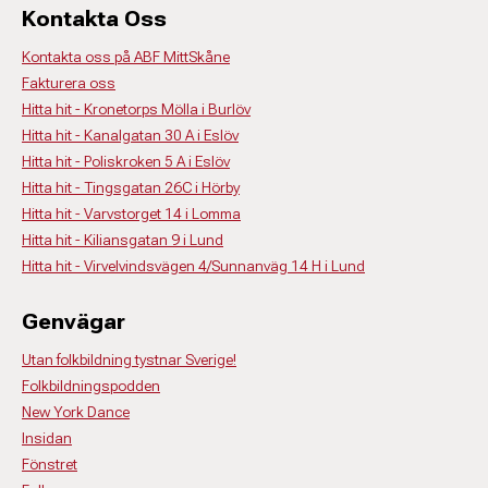
Kontakta Oss
Kontakta oss på ABF MittSkåne
Fakturera oss
Hitta hit - Kronetorps Mölla i Burlöv
Hitta hit - Kanalgatan 30 A i Eslöv
Hitta hit - Poliskroken 5 A i Eslöv
Hitta hit - Tingsgatan 26C i Hörby
Hitta hit - Varvstorget 14 i Lomma
Hitta hit - Kiliansgatan 9 i Lund
Hitta hit - Virvelvindsvägen 4/Sunnanväg 14 H i Lund
Genvägar
Utan folkbildning tystnar Sverige!
Folkbildningspodden
New York Dance
Insidan
Fönstret