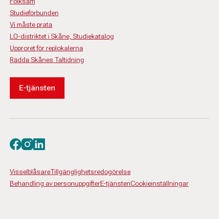
Folksam
Studieförbunden
Vi måste prata
LO-distriktet i Skåne, Studiekatalog
Upproret för replokalerna
Rädda Skånes Taltidning
E-tjänsten
Besök oss på facebook
Besök oss på instagram
Besök oss på linkedin
Visselblåsare
Tillgänglighetsredogörelse
Behandling av personuppgifter
E-tjänsten
Cookieinställningar