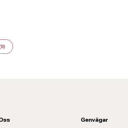
(0)
 Oss
Genvägar