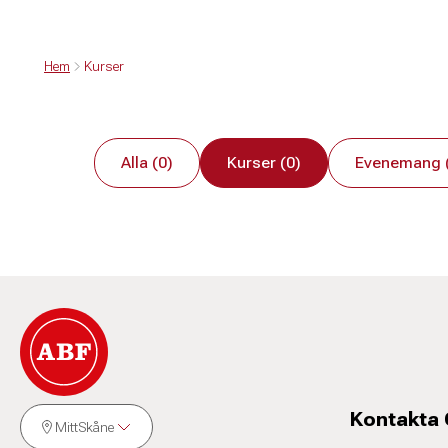
Hem
Kurser
Alla (0)
Kurser (0)
Evenemang 
Kontakta
MittSkåne