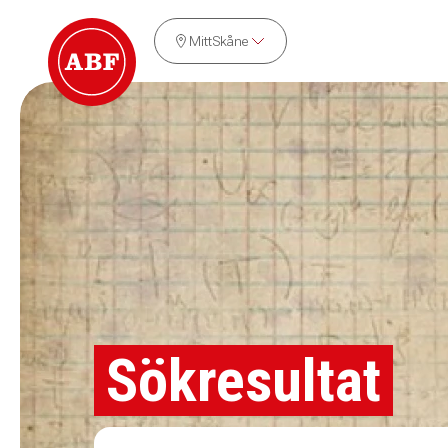
MittSkåne
Sökresultat