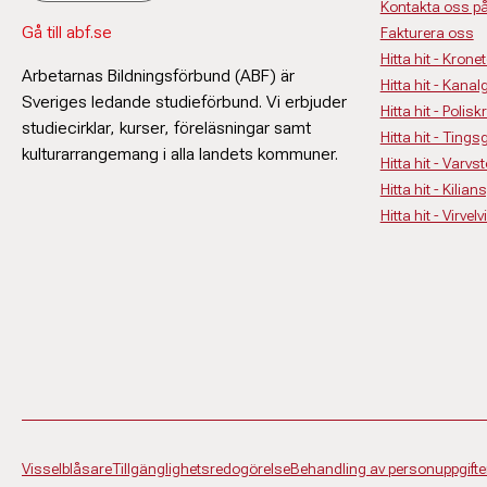
Kontakta oss p
Gå till abf.se
Fakturera oss
Hitta hit - Krone
Arbetarnas Bildningsförbund (ABF) är
Hitta hit - Kanal
Sveriges ledande studieförbund. Vi erbjuder
Hitta hit - Polisk
studiecirklar, kurser, föreläsningar samt
Hitta hit - Ting
kulturarrangemang i alla landets kommuner.
Hitta hit - Varv
Hitta hit - Kilia
Hitta hit - Virv
Visselblåsare
Tillgänglighetsredogörelse
Behandling av personuppgifte