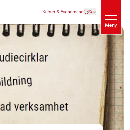
Kurser & Evenemang
Sök
Meny