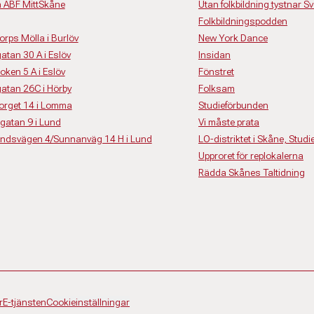
å ABF MittSkåne
Utan folkbildning tystnar Sv
Folkbildningspodden
torps Mölla i Burlöv
New York Dance
gatan 30 A i Eslöv
Insidan
roken 5 A i Eslöv
Fönstret
sgatan 26C i Hörby
Folksam
storget 14 i Lomma
Studieförbunden
nsgatan 9 i Lund
Vi måste prata
elvindsvägen 4/Sunnanväg 14 H i Lund
LO-distriktet i Skåne, Stud
Upproret för replokalerna
Rädda Skånes Taltidning
r
E-tjänsten
Cookieinställningar