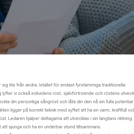
 sig lite från andra. Istället för endast fyrstämmiga traditionella
lyfter vi också individens röst, självförtroende och röstens utveck
veckla din personliga sångröst och låta din den nå sin fulla potentia
kten ligger på korrekt teknik med syftet att ha en varm, kraftfull oc
röst. Ledaren hjälper deltagarna att utvecklas i sin längtans riktning
llt att sjunga och ha en underbar stund tillsammans.