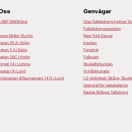
 Oss
Genvägar
å ABF MittSkåne
Utan folkbildning tystnar Sv
Folkbildningspodden
torps Mölla i Burlöv
New York Dance
gatan 30 A i Eslöv
Insidan
roken 5 A i Eslöv
Fönstret
sgatan 26C i Hörby
Folksam
storget 14 i Lomma
Studieförbunden
nsgatan 9 i Lund
Vi måste prata
elvindsvägen 4/Sunnanväg 14 H i Lund
LO-distriktet i Skåne, Stud
Upproret för replokalerna
Rädda Skånes Taltidning