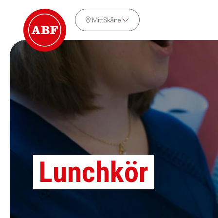
MittSkåne
Lunchkör