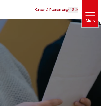
Kurser & Evenemang
Sök
Meny