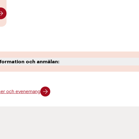
nformation och anmälan:
ne
urser och evenemang
rg
tvecklare
5 32
romberg@abf.se