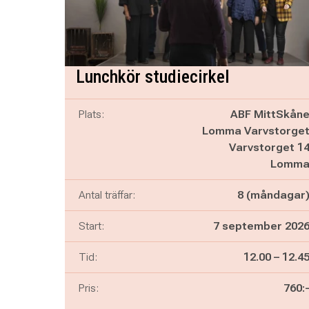
Lunchkör studiecirkel
Plats:
ABF MittSkån
Lomma Varvstorge
Varvstorget 1
Lomm
Antal träffar:
8 (måndagar
Start:
7 september 202
Pågår mella
och
Tid:
12.00
–
12.4
Pris:
760: