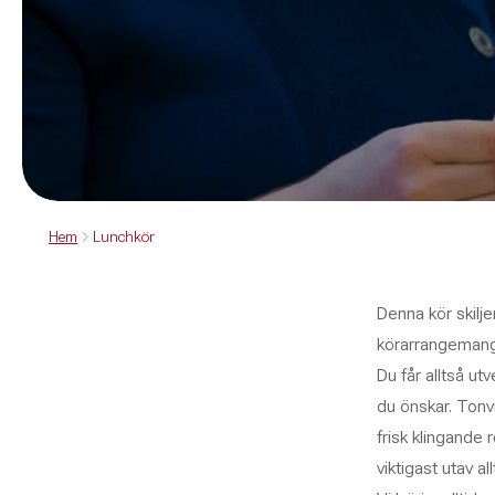
Hem
Lunchkör
Denna kör skiljer
körarrangemang 
Du får alltså ut
du önskar. Tonvi
frisk klingande 
viktigast utav a