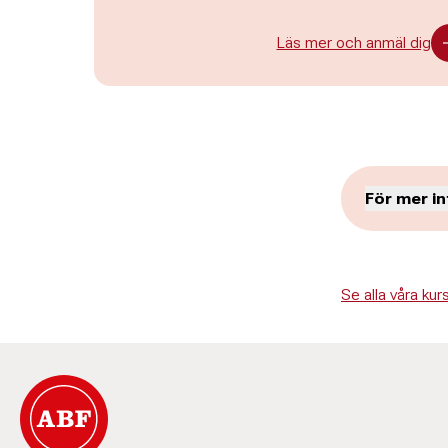
Läs mer och anmäl dig
För mer i
Susan
Se alla våra k
Rombe
Verksamhetsu
046-270 5
susanne.