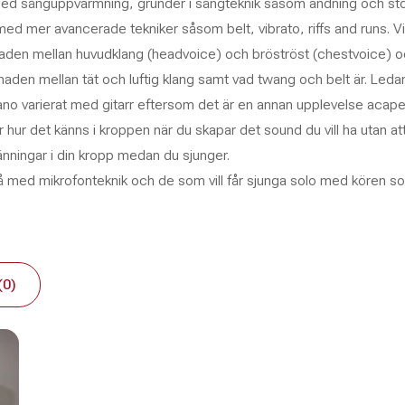
d med sånguppvärmning, grunder i sångteknik såsom andning och st
ed mer avancerade tekniker såsom belt, vibrato, riffs and runs. Vi 
lnaden mellan huvudklang (headvoice) och bröströst (chestvoice) 
lnaden mellan tät och luftig klang samt vad twang och belt är. Leda
o varierat med gitarr eftersom det är en annan upplevelse acapel
år hur det känns i kroppen när du skapar det sound du vill ha utan at
nningar i din kropp medan du sjunger.
å med mikrofonteknik och de som vill får sjunga solo med kören s
(0)