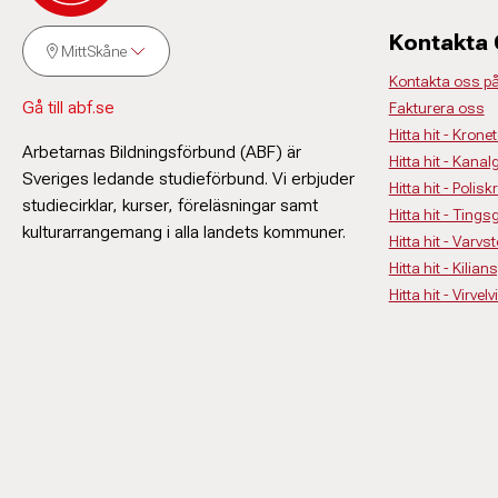
Kontakta
MittSkåne
Kontakta oss p
Gå till abf.se
Fakturera oss
Hitta hit - Krone
Arbetarnas Bildningsförbund (ABF) är
Hitta hit - Kanal
Sveriges ledande studieförbund. Vi erbjuder
Hitta hit - Polisk
studiecirklar, kurser, föreläsningar samt
Hitta hit - Ting
kulturarrangemang i alla landets kommuner.
Hitta hit - Varv
Hitta hit - Kilia
Hitta hit - Virv