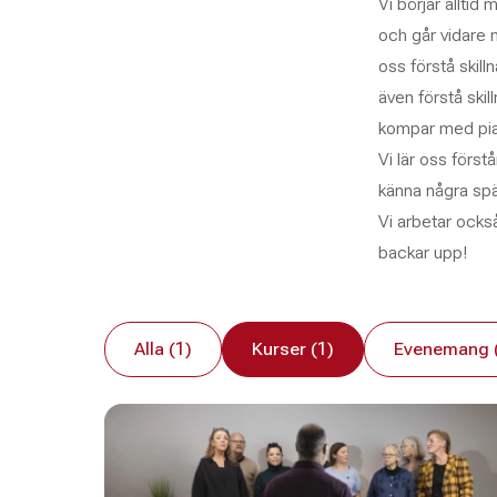
Vi börjar allti
och går vidare m
oss förstå skil
även förstå skil
kompar med pian
Vi lär oss först
känna några spä
Vi arbetar ocks
backar upp!
Alla (1)
Kurser (1)
Evenemang 