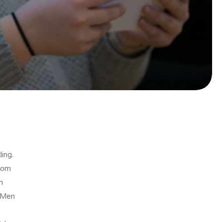
ling.
l om
h
. Men