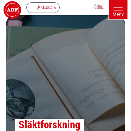
Sök
MittSkåne
Meny
Släktforskning