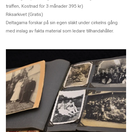
träffen, Kostnad för 3 månader 395 kr)
Riksarkivet (Gratis)
Deltagarna forskar på sin egen släkt under cirkelns gång
med inslag av fakta material som ledare tillhandahåller.