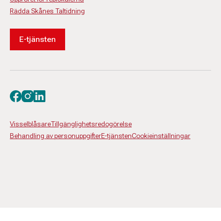
Rädda Skånes Taltidning
E-tjänsten
Besök oss på facebook
Besök oss på instagram
Besök oss på linkedin
Visselblåsare
Tillgänglighetsredogörelse
Behandling av personuppgifter
E-tjänsten
Cookieinställningar