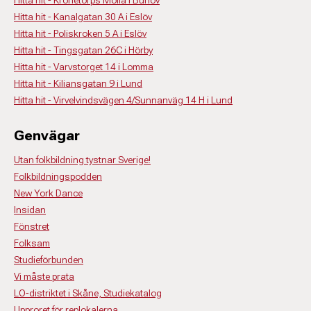
Hitta hit - Kanalgatan 30 A i Eslöv
Hitta hit - Poliskroken 5 A i Eslöv
Hitta hit - Tingsgatan 26C i Hörby
Hitta hit - Varvstorget 14 i Lomma
Hitta hit - Kiliansgatan 9 i Lund
Hitta hit - Virvelvindsvägen 4/Sunnanväg 14 H i Lund
Genvägar
Utan folkbildning tystnar Sverige!
Folkbildningspodden
New York Dance
Insidan
Fönstret
Folksam
Studieförbunden
Vi måste prata
LO-distriktet i Skåne, Studiekatalog
Upproret för replokalerna