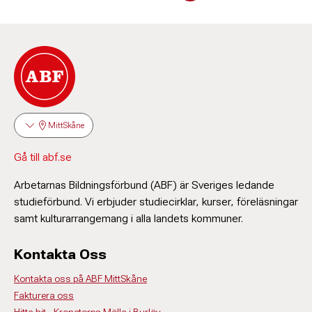
046-211 96 15
ulf.svard@abf.se
MittSkåne
Gå till abf.se
Arbetarnas Bildningsförbund (ABF) är Sveriges ledande
studieförbund. Vi erbjuder studiecirklar, kurser, föreläsningar
samt kulturarrangemang i alla landets kommuner.
Kontakta Oss
Kontakta oss på ABF MittSkåne
Fakturera oss
Hitta hit - Kronetorps Mölla i Burlöv