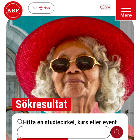
Sök
Norr
Meny
Sökresultat
Hitta en studiecirkel, kurs eller event
Sök