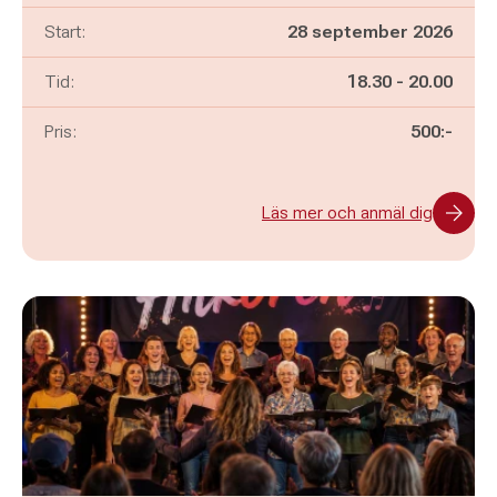
Start:
28 september 2026
Pågår mellan
och
Tid:
18.30
-
20.00
Pris:
500:-
Läs mer och anmäl dig