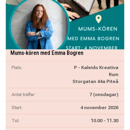
Mums-kören med Emma Bogren
Plats:
P - Kaleido Kreativa
Rum
Storgatan 44a Piteå
Antal träffar:
7 (onsdagar)
Start:
4 november 2026
Pågår mellan
och
Tid:
10.00
-
11.30