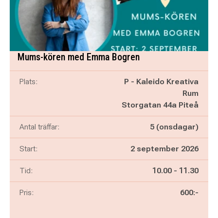
Mums-kören med Emma Bogren
Plats:
P - Kaleido Kreativa
Rum
Storgatan 44a Piteå
Antal träffar:
5 (onsdagar)
Start:
2 september 2026
Pågår mellan
och
Tid:
10.00
-
11.30
Pris:
600:-