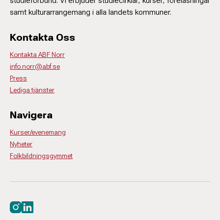
studieförbund. Vi erbjuder studiecirklar, kurser, föreläsningar
samt kulturarrangemang i alla landets kommuner.
Kontakta Oss
Kontakta ABF Norr
info.norr@abf.se
Press
Lediga tjänster
Navigera
Kurser/evenemang
Nyheter
Folkbildningsgymmet
Besök oss på instagram
Besök oss på linkedin