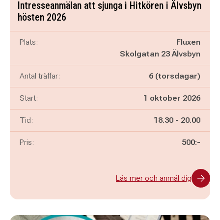
Intresseanmälan att sjunga i Hitkören i Älvsbyn
hösten 2026
Plats:
Fluxen
Skolgatan 23 Älvsbyn
Antal träffar:
6 (torsdagar)
Start:
1 oktober 2026
Pågår mellan
och
Tid:
18.30
-
20.00
Pris:
500:-
Läs mer och anmäl dig