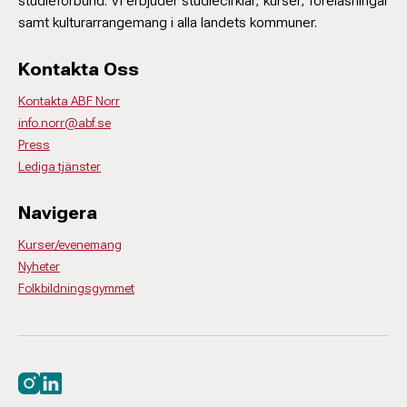
studieförbund. Vi erbjuder studiecirklar, kurser, föreläsningar
samt kulturarrangemang i alla landets kommuner.
Kontakta Oss
Kontakta ABF Norr
info.norr@abf.se
Press
Lediga tjänster
Navigera
Kurser/evenemang
Nyheter
Folkbildningsgymmet
Besök oss på instagram
Besök oss på linkedin