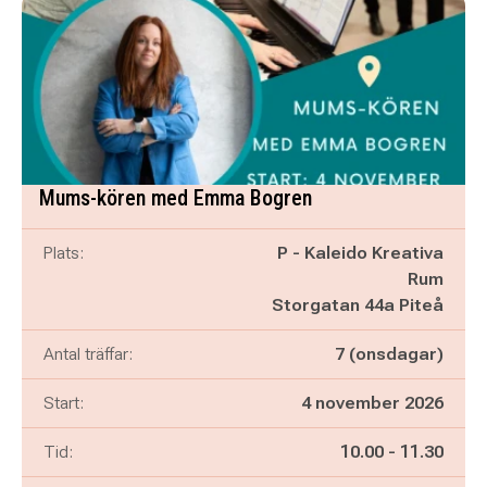
Mums-kören med Emma Bogren
Plats:
P - Kaleido Kreativa
Rum
Storgatan 44a Piteå
Antal träffar:
7 (onsdagar)
Start:
4 november 2026
Pågår mellan
och
Tid:
10.00
-
11.30