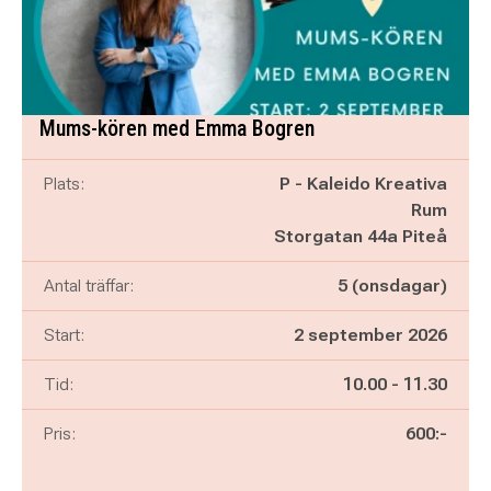
Mums-kören med Emma Bogren
Plats:
P - Kaleido Kreativa
Rum
Storgatan 44a Piteå
Antal träffar:
5 (onsdagar)
Start:
2 september 2026
Pågår mellan
och
Tid:
10.00
-
11.30
Pris:
600:-