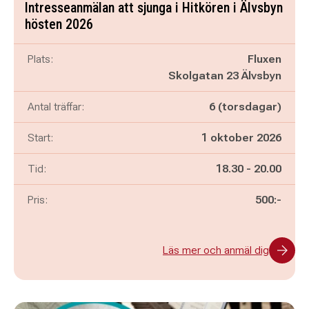
Intresseanmälan att sjunga i Hitkören i Älvsbyn
hösten 2026
Plats:
Fluxen
Skolgatan 23 Älvsbyn
Antal träffar:
6 (torsdagar)
Start:
1 oktober 2026
Pågår mellan
och
Tid:
18.30
-
20.00
Pris:
500:-
Läs mer och anmäl dig