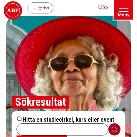
Sök
Norr
Meny
Sökresultat
Hitta en studiecirkel, kurs eller event
Sök