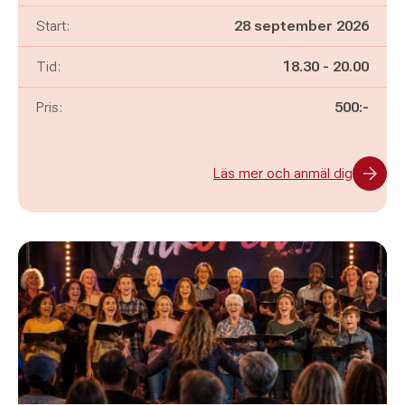
Start:
28 september 2026
Pågår mellan
och
Tid:
18.30
-
20.00
Pris:
500:-
Läs mer och anmäl dig