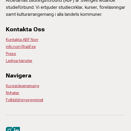
Arbetarnas Bildningsförbund (ABF) är Sveriges ledande
studieförbund. Vi erbjuder studiecirklar, kurser, föreläsningar
samt kulturarrangemang i alla landets kommuner.
Kontakta Oss
Kontakta ABF Norr
info.norr@abf.se
Press
Lediga tjänster
Navigera
Kurser/evenemang
Nyheter
Folkbildningsgymmet
Besök oss på instagram
Besök oss på linkedin