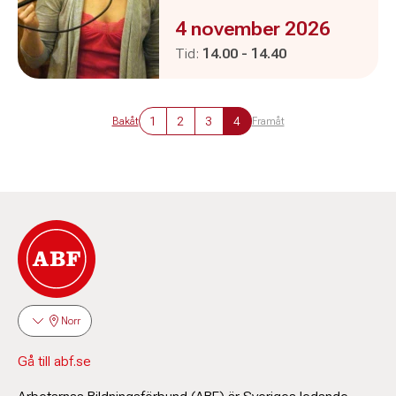
Evenemanget är :
4 november 2026
Pågår mellan
och
Tid:
14.00
-
14.40
1
2
3
4
Bakåt
Framåt
Norr
Gå till abf.se