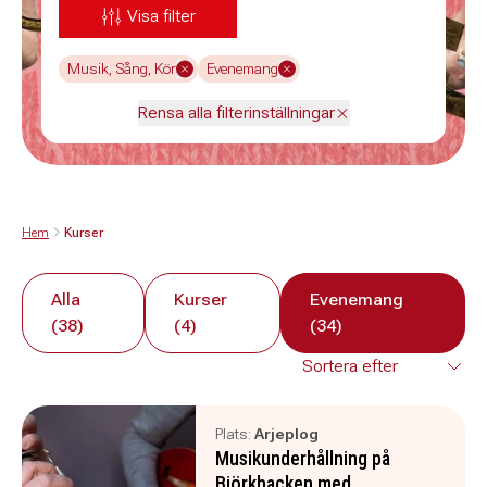
Visa filter
Musik, Sång, Kör
Evenemang
Rensa alla filterinställningar
Hem
Kurser
Alla
Kurser
Evenemang
(38)
(4)
(34)
Plats:
Arjeplog
Musikunderhållning på
Björkbacken med