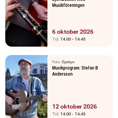
Musikföreningen
Evenemanget är :
6 oktober 2026
Pågår mellan
och
Tid:
14.00
-
14.45
Plats:
Öjebyn
Musikprogram: Stefan B
Andersson
Evenemanget är :
12 oktober 2026
Pågår mellan
och
Tid:
14.00
-
14.45