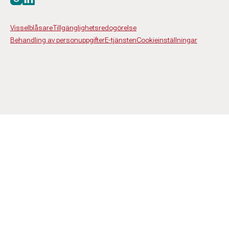
Visselblåsare
Tillgänglighetsredogörelse
Behandling av personuppgifter
E-tjänsten
Cookieinställningar