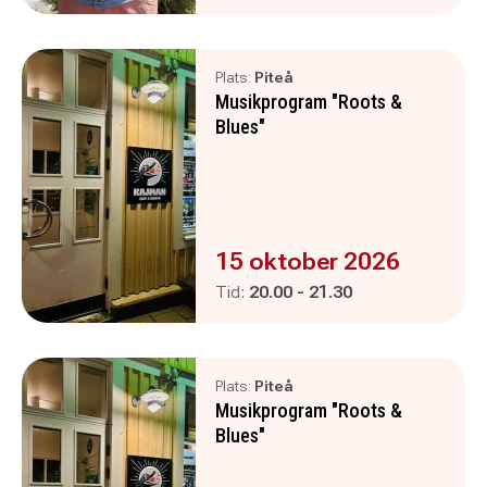
Plats:
Piteå
Musikprogram "Roots &
Blues"
Evenemanget är :
15 oktober 2026
Pågår mellan
och
Tid:
20.00
-
21.30
Plats:
Piteå
Musikprogram "Roots &
Blues"