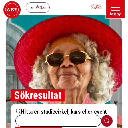
Sök
Norr
Meny
Sökresultat
Hitta en studiecirkel, kurs eller event
Sök