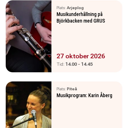
Plats:
Arjeplog
Musikunderhållning på
Björkbacken med GRUS
Evenemanget är :
27 oktober 2026
Pågår mellan
och
Tid:
14.00
-
14.45
Plats:
Piteå
Musikprogram: Karin Åberg