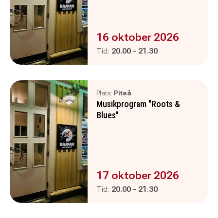
Evenemanget är :
16 oktober 2026
Pågår mellan
och
Tid:
20.00
-
21.30
Plats:
Piteå
Musikprogram "Roots &
Blues"
Evenemanget är :
17 oktober 2026
Pågår mellan
och
Tid:
20.00
-
21.30