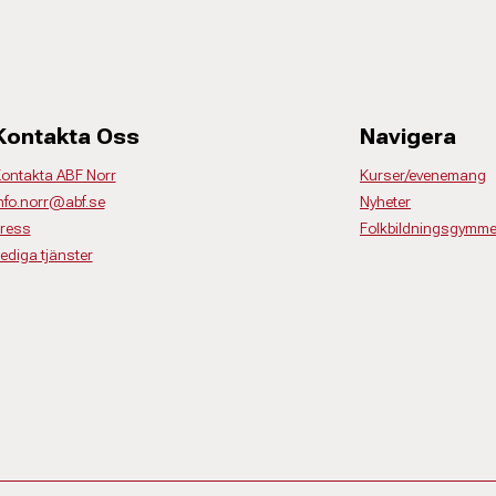
Kontakta Oss
Navigera
ontakta ABF Norr
Kurser/evenemang
nfo.norr@abf.se
Nyheter
ress
Folkbildningsgymme
ediga tjänster