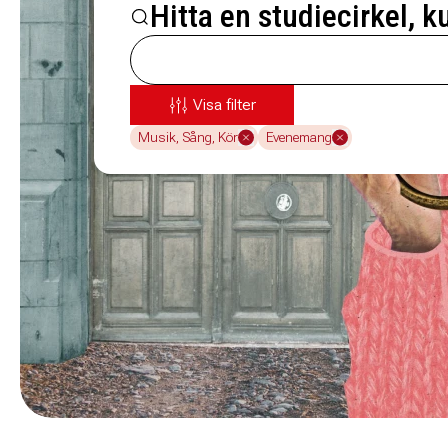
Hitta en studiecirkel, k
Visa filter
Musik, Sång, Kör
Evenemang