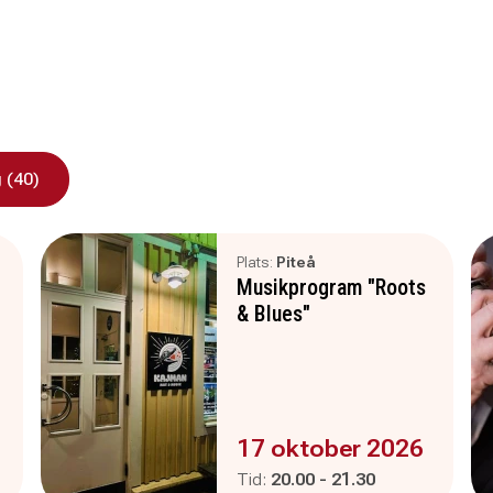
 (40)
Plats:
Piteå
Musikprogram "Roots
& Blues"
Evenemanget är :
17 oktober 2026
Pågår mellan
och
Tid:
20.00
-
21.30