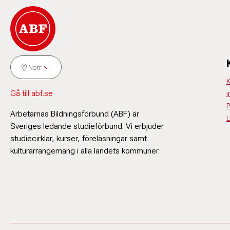
Norr
K
Gå till abf.se
i
P
Arbetarnas Bildningsförbund (ABF) är
L
Sveriges ledande studieförbund. Vi erbjuder
studiecirklar, kurser, föreläsningar samt
kulturarrangemang i alla landets kommuner.