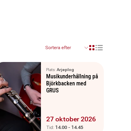
Visa resultaten so
Visa resultaten i ett r
Plats:
Arjeplog
Musikunderhållning på
Björkbacken med
GRUS
Evenemanget är :
27 oktober 2026
Pågår mellan
och
Tid:
14.00
-
14.45