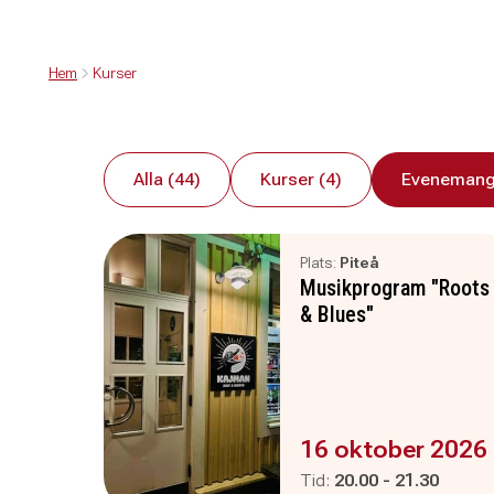
Hem
Kurser
Alla (44)
Kurser (4)
Evenemang
Plats:
Piteå
Musikprogram "Roots
& Blues"
Evenemanget är :
16 oktober 2026
Pågår mellan
och
Tid:
20.00
-
21.30