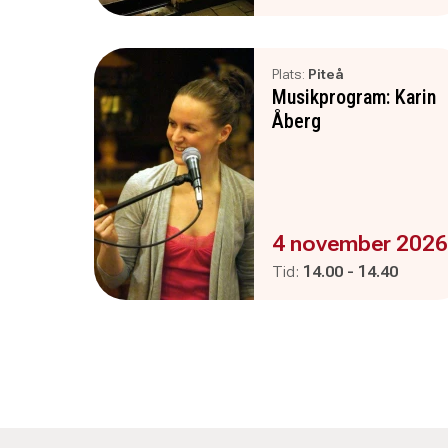
Plats:
Piteå
Musikprogram: Karin
Åberg
Evenemanget är :
4 november 2026
Pågår mellan
och
Tid:
14.00
-
14.40