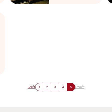
1
2
3
4
5
Bakåt
Framåt