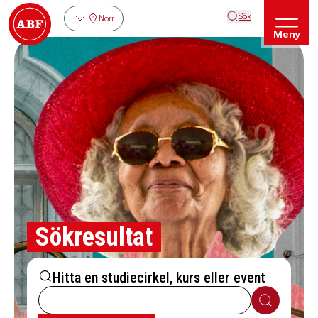
Sök
Norr
Meny
Sökresultat
Hitta en studiecirkel, kurs eller event
Sök