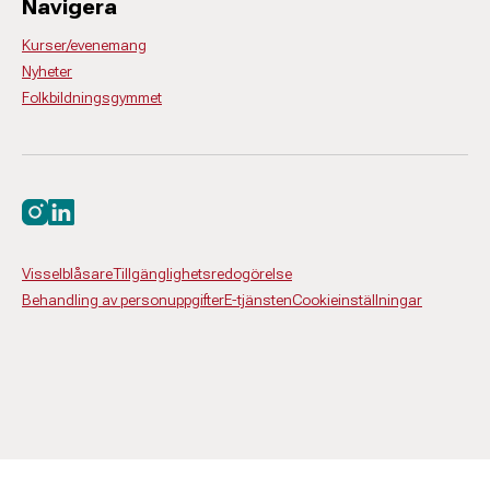
Navigera
Kurser/evenemang
Nyheter
Folkbildningsgymmet
Besök oss på instagram
Besök oss på linkedin
Visselblåsare
Tillgänglighetsredogörelse
Behandling av personuppgifter
E-tjänsten
Cookieinställningar