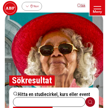
Sök
Norr
Meny
Sökresultat
Hitta en studiecirkel, kurs eller event
Sök