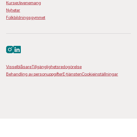
Kurser/evenemang
Nyheter
Folkbildningsgymmet
Besök oss på instagram
Besök oss på linkedin
Visselblåsare
Tillgänglighetsredogörelse
Behandling av personuppgifter
E-tjänsten
Cookieinställningar