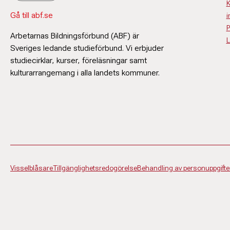
K
Gå till abf.se
i
P
Arbetarnas Bildningsförbund (ABF) är
L
Sveriges ledande studieförbund. Vi erbjuder
studiecirklar, kurser, föreläsningar samt
kulturarrangemang i alla landets kommuner.
Visselblåsare
Tillgänglighetsredogörelse
Behandling av personuppgifte