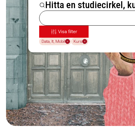
Hitta en studiecirkel, k
Visa filter
Data, It, Mobil
Kurs