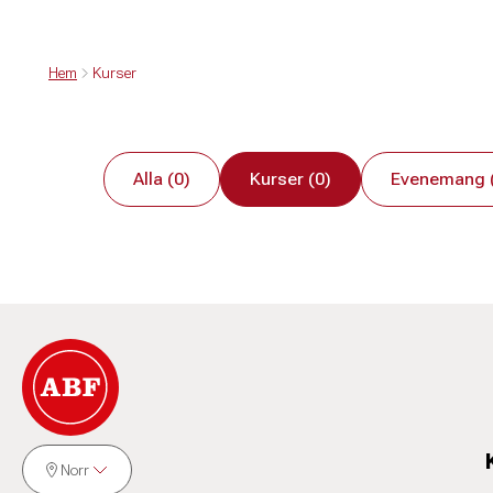
Hem
Kurser
Alla (0)
Kurser (0)
Evenemang 
Norr