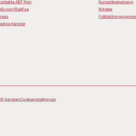
ontakta ABF Norr
Kurser/evenemang
nfo.norr@abf.se
Nyheter
ress
Folkbildningsgymme
ediga tjänster
r
E-tjänsten
Cookieinställningar