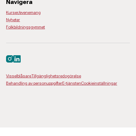
Navigera
Kurser/evenemang
Nyheter
Folkbildningsgymmet
Besök oss på instagram
Besök oss på linkedin
Visselblåsare
Tillgänglighetsredogörelse
Behandling av personuppgifter
E-tjänsten
Cookieinställningar