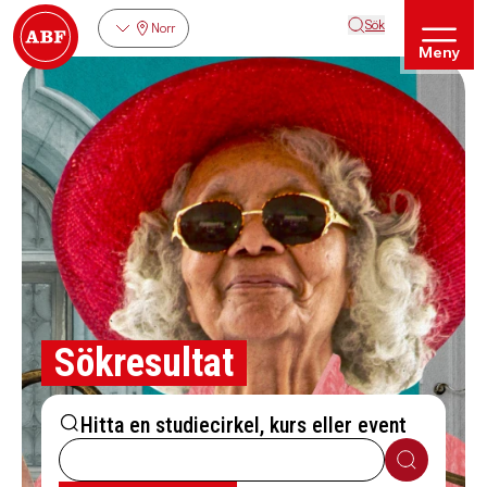
Sök
Norr
Meny
Sökresultat
Hitta en studiecirkel, kurs eller event
Sök