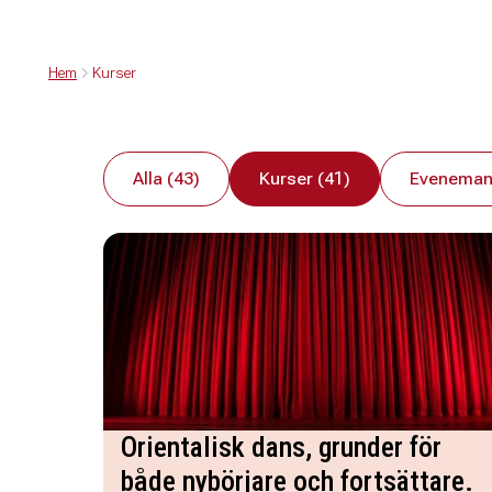
Hem
Kurser
Alla (43)
Kurser (41)
Eveneman
Orientalisk dans, grunder för
både nybörjare och fortsättare.