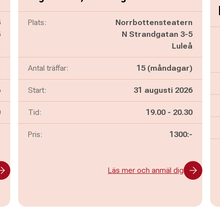
5
Plats:
Norrbottensteatern
5
N Strandgatan 3-5
å
Luleå
)
Antal träffar:
15 (måndagar)
6
Start:
31 augusti 2026
n
Pågår mellan
och
0
Tid:
19.00
-
20.30
-
Pris:
1300:-
Läs mer och anmäl dig