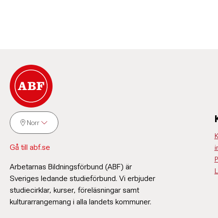
Norr
K
Gå till abf.se
i
P
Arbetarnas Bildningsförbund (ABF) är
L
Sveriges ledande studieförbund. Vi erbjuder
studiecirklar, kurser, föreläsningar samt
kulturarrangemang i alla landets kommuner.