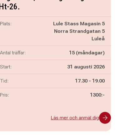
Ht-26.
Plats:
Lule Stass Magasin 5
Norra Strandgatan 5
Luleå
Antal träffar:
15 (måndagar)
Start:
31 augusti 2026
Pågår mellan
och
Tid:
17.30
-
19.00
Pris:
1300:-
Läs mer och anmäl dig