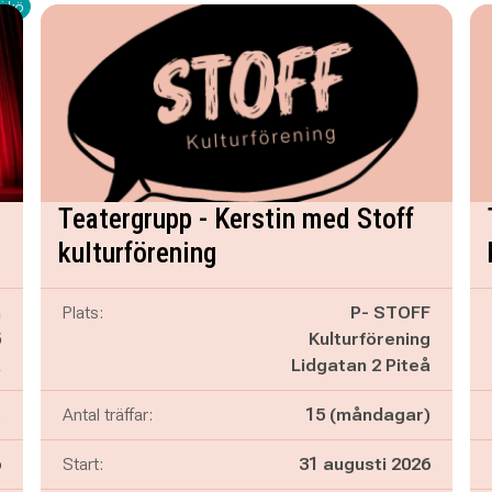
i kö
Teatergrupp - Kerstin med Stoff
kulturförening
n
Plats:
P- STOFF
5
Kulturförening
å
Lidgatan 2 Piteå
)
Antal träffar:
15 (måndagar)
6
Start:
31 augusti 2026