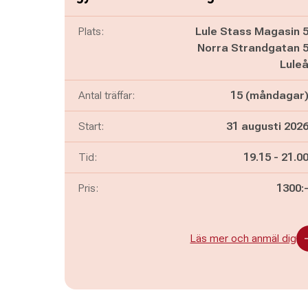
Plats:
Lule Stass Magasin 
Norra Strandgatan 
Lule
Antal träffar:
15 (måndagar
Start:
31 augusti 202
Pågår mella
och
Tid:
19.15
-
21.0
Pris:
1300:
Läs mer och anmäl dig