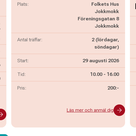
Plats:
Folkets Hus
Jokkmokk
Föreningsgatan 8
n
Jokkmokk
7
å
Antal träffar:
2 (lördagar,
söndagar)
)
Start:
29 augusti 2026
6
Pågår mellan
och
Tid:
10.00
-
16.00
n
0
Pris:
200:-
-
Läs mer och anmäl dig