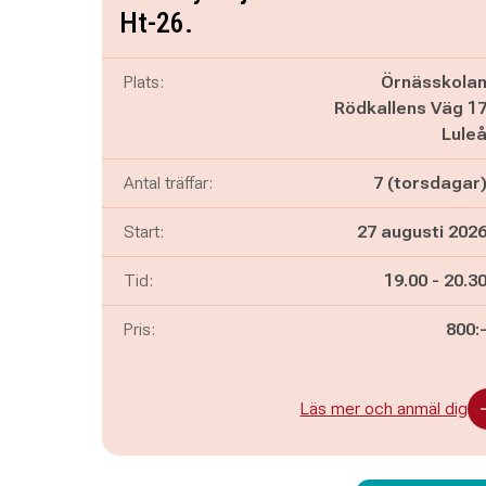
Ht-26.
Plats:
Örnässkola
Rödkallens Väg 1
Lule
Antal träffar:
7 (torsdagar
Start:
27 augusti 202
Pågår mella
och
Tid:
19.00
-
20.3
Pris:
800:
Läs mer och anmäl dig