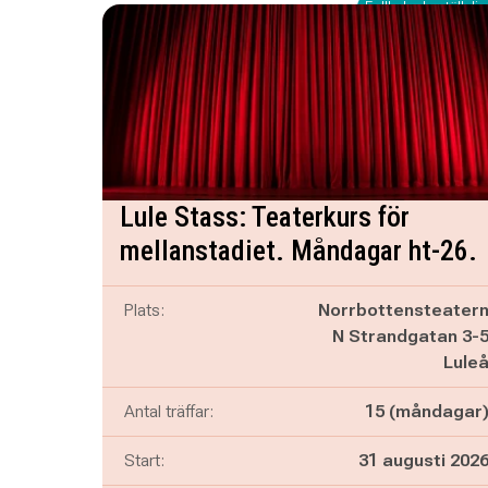
Fullbokad - ställ dig 
Lule Stass: Teaterkurs för
mellanstadiet. Måndagar ht-26.
Plats:
Norrbottensteater
N Strandgatan 3-
Lule
Antal träffar:
15 (måndagar
Start:
31 augusti 202