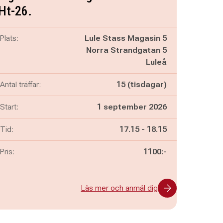
Ht-26.
Plats:
Lule Stass Magasin 5
Norra Strandgatan 5
Luleå
Antal träffar:
15 (tisdagar)
Start:
1 september 2026
Pågår mellan
och
Tid:
17.15
-
18.15
Pris:
1100:-
Läs mer och anmäl dig