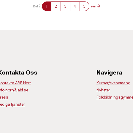
1
2
3
4
5
Bakåt
Framåt
Kontakta Oss
Navigera
ontakta ABF Norr
Kurser/evenemang
nfo.norr@abf.se
Nyheter
ress
Folkbildningsgymme
ediga tjänster