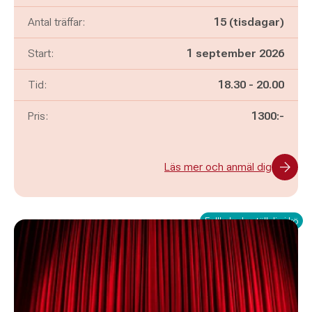
Antal träffar:
15 (tisdagar)
Start:
1 september 2026
Pågår mellan
och
Tid:
18.30
-
20.00
Pris:
1300:-
Läs mer och anmäl dig
Fullbokad - ställ dig i kö