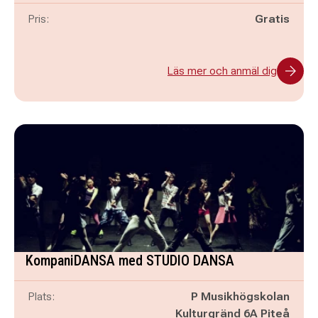
Pris:
Gratis
Läs mer och anmäl dig
KompaniDANSA med STUDIO DANSA
Plats:
P Musikhögskolan
Kulturgränd 6A Piteå