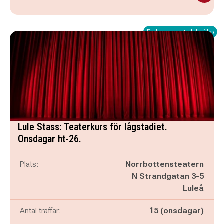
Fullbokad - ställ dig i kö
Lule Stass: Teaterkurs för lågstadiet.
Onsdagar ht-26.
Plats:
Norrbottensteatern
N Strandgatan 3-5
Luleå
Antal träffar:
15 (onsdagar)