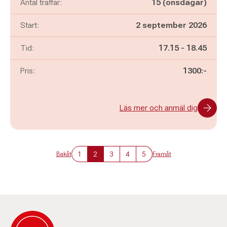
Antal träffar:
15 (onsdagar)
Start:
2 september 2026
Pågår mellan
och
Tid:
17.15
-
18.45
Pris:
1300:-
Läs mer och anmäl dig
1
2
3
4
5
Bakåt
Framåt