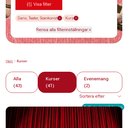
Visa filter
Dans, Teater, Scenkonst
Kurs
Rensa alla filterinställningar
Hem
Kurser
Alla
Kurser
Evenemang
(43)
(41)
(2)
Fullbokad - ställ dig i kö