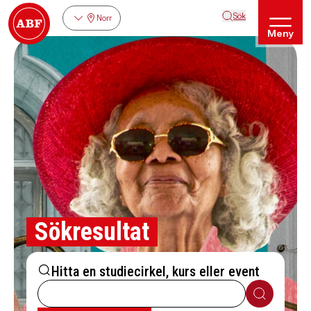
Sök
Norr
Meny
Sökresultat
Hitta en studiecirkel, kurs eller event
Sök