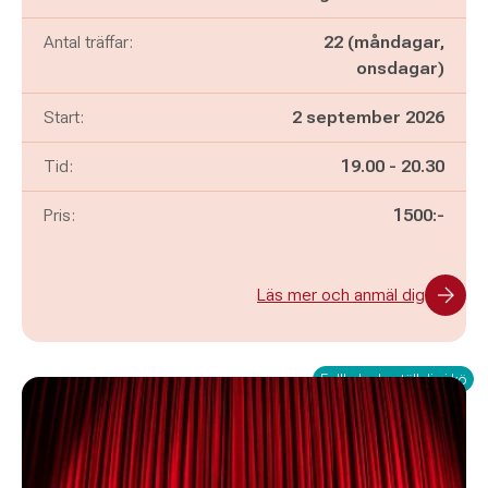
Antal träffar:
22 (måndagar,
onsdagar)
Start:
2 september 2026
Pågår mellan
och
Tid:
19.00
-
20.30
Pris:
1500:-
Läs mer och anmäl dig
Fullbokad - ställ dig i kö