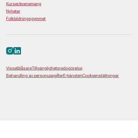
Kurser/evenemang
Nyheter
Folkbildningsgymmet
Besök oss på instagram
Besök oss på linkedin
Visselblåsare
Tillgänglighetsredogörelse
Behandling av personuppgifter
E-tjänsten
Cookieinställningar