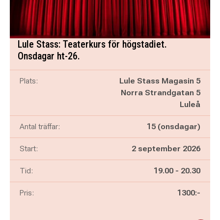
Lule Stass: Teaterkurs för högstadiet.
Onsdagar ht-26.
Plats:
Lule Stass Magasin 5
Norra Strandgatan 5
Luleå
Antal träffar:
15 (onsdagar)
Start:
2 september 2026
Pågår mellan
och
Tid:
19.00
-
20.30
Pris:
1300:-