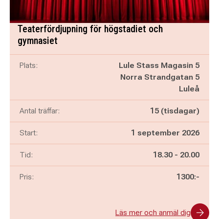
Teaterfördjupning för högstadiet och
gymnasiet
Plats:
Lule Stass Magasin 5
Norra Strandgatan 5
Luleå
Antal träffar:
15 (tisdagar)
Start:
1 september 2026
Pågår mellan
och
Tid:
18.30
-
20.00
Pris:
1300:-
Läs mer och anmäl dig