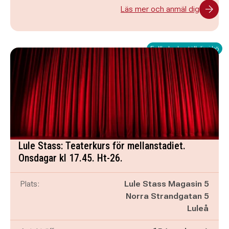
Läs mer och anmäl dig
Fullbokad - ställ dig i kö
Lule Stass: Teaterkurs för mellanstadiet.
Onsdagar kl 17.45. Ht-26.
Plats:
Lule Stass Magasin 5
Norra Strandgatan 5
Luleå