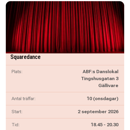
Squaredance
Plats:
ABF:s Danslokal
Tingshusgatan 3
Gällivare
Antal träffar:
10 (onsdagar)
Start:
2 september 2026
Pågår mellan
och
Tid:
18.45
-
20.30