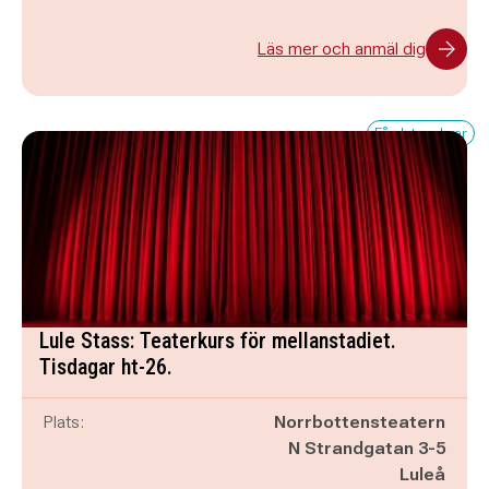
Läs mer och anmäl dig
Få platser kvar
Lule Stass: Teaterkurs för mellanstadiet.
Tisdagar ht-26.
Plats:
Norrbottensteatern
N Strandgatan 3-5
Luleå