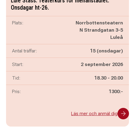
Lule Stass: Teaterkurs för mellanstadiet.
Onsdagar ht-26.
Plats:
Norrbottensteatern
N Strandgatan 3-5
Luleå
Antal träffar:
15 (onsdagar)
Start:
2 september 2026
Pågår mellan
och
Tid:
18.30
-
20.00
Pris:
1300:-
Läs mer och anmäl dig