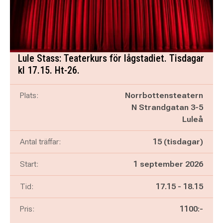
Lule Stass: Teaterkurs för lågstadiet. Tisdagar
kl 17.15. Ht-26.
Plats:
Norrbottensteatern
N Strandgatan 3-5
Luleå
Antal träffar:
15 (tisdagar)
Start:
1 september 2026
Pågår mellan
och
Tid:
17.15
-
18.15
Pris:
1100:-