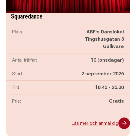
Squaredance
Plats:
ABF:s Danslokal
Tingshusgatan 3
Gällivare
Antal träffar:
10 (onsdagar)
Start:
2 september 2026
Pågår mellan
och
Tid:
18.45
-
20.30
Pris:
Gratis
Läs mer och anmäl dig