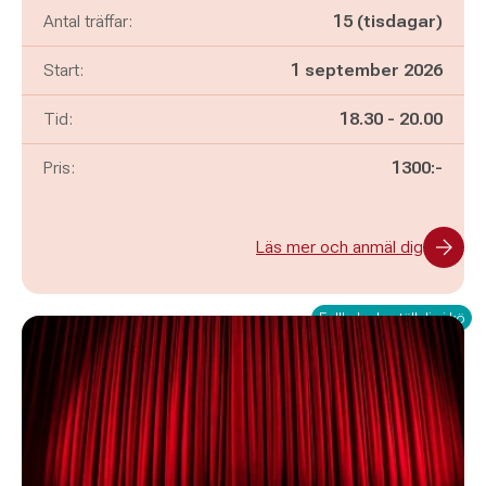
Antal träffar:
15 (tisdagar)
Start:
1 september 2026
Pågår mellan
och
Tid:
18.30
-
20.00
Pris:
1300:-
Läs mer och anmäl dig
Fullbokad - ställ dig i kö