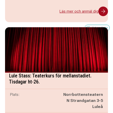
Läs mer och anmäl dig
Få platser kvar
Lule Stass: Teaterkurs för mellanstadiet.
Tisdagar ht-26.
Plats:
Norrbottensteatern
N Strandgatan 3-5
Luleå