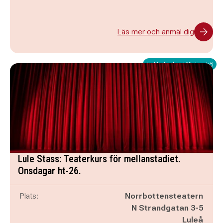
Läs mer och anmäl dig
Fullbokad - ställ dig i kö
Lule Stass: Teaterkurs för mellanstadiet.
Onsdagar ht-26.
Plats:
Norrbottensteatern
N Strandgatan 3-5
Luleå