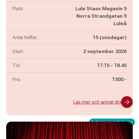
Plats:
Lule Stass Magasin 5
Norra Strandgatan 5
Luleå
Antal träffar:
15 (onsdagar)
Start:
2 september 2026
Pågår mellan
och
Tid:
17.15
-
18.45
Pris:
1300:-
Läs mer och anmäl dig
Fullbokad - ställ dig i kö