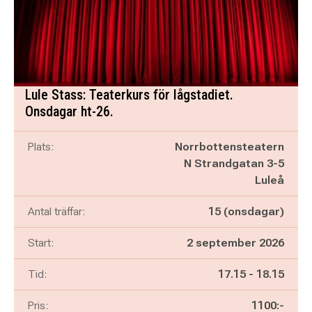
Lule Stass: Teaterkurs för lågstadiet.
Onsdagar ht-26.
Plats:
Norrbottensteatern
N Strandgatan 3-5
Luleå
Antal träffar:
15 (onsdagar)
Start:
2 september 2026
Pågår mellan
och
Tid:
17.15
-
18.15
Pris:
1100:-