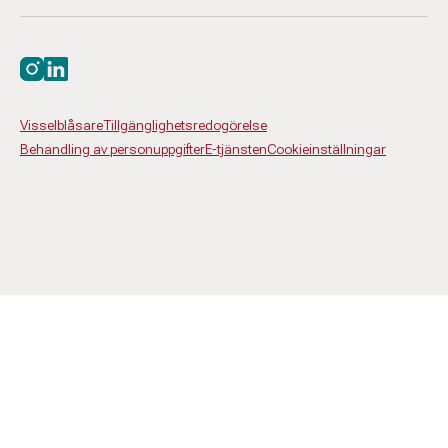
Besök oss på instagram
Besök oss på linkedin
Visselblåsare
Tillgänglighetsredogörelse
Behandling av personuppgifter
E-tjänsten
Cookieinställningar