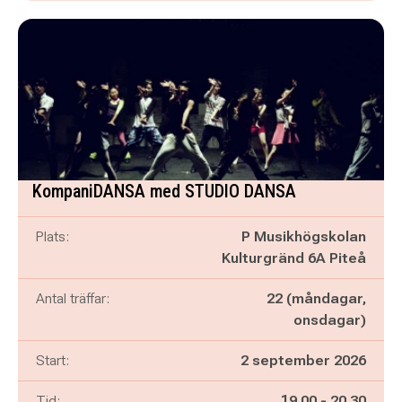
KompaniDANSA med STUDIO DANSA
Plats:
P Musikhögskolan
Kulturgränd 6A Piteå
Antal träffar:
22 (måndagar,
onsdagar)
Start:
2 september 2026
Pågår mellan
och
Tid:
19.00
-
20.30