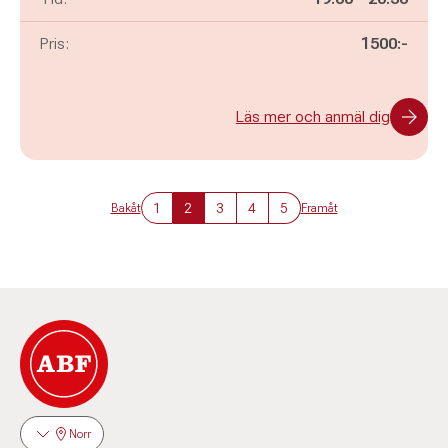
Pris:
1500:-
Läs mer och anmäl dig
1
2
3
4
5
Bakåt
Framåt
Norr