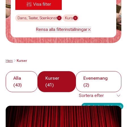
Visa filter
Dans, Teater, Scenkonst
Kurs
Rensa alla filterinställningar
Hem
Kurser
Alla
Kurser
Evenemang
(43)
(41)
(2)
Fullbokad - ställ dig i kö