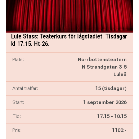
Lule Stass: Teaterkurs för lågstadiet. Tisdagar
kl 17.15. Ht-26.
Plats:
Norrbottensteatern
N Strandgatan 3-5
Luleå
Antal träffar:
15 (tisdagar)
Start:
1 september 2026
Pågår mellan
och
Tid:
17.15
-
18.15
Pris:
1100:-