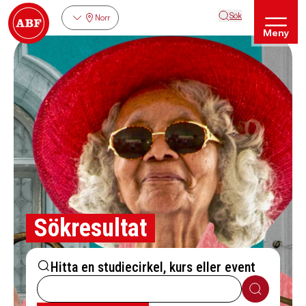
Sök
Norr
Meny
Sökresultat
Hitta en studiecirkel, kurs eller event
Sök