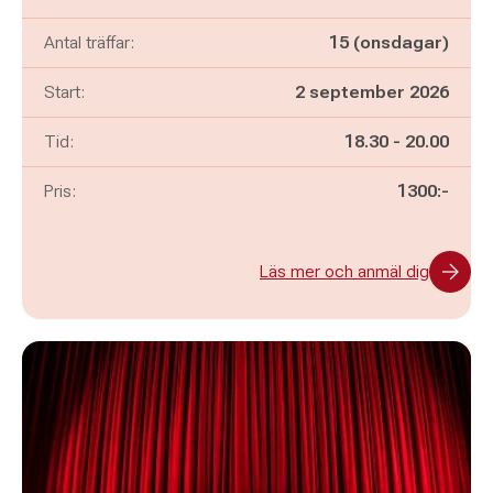
Antal träffar:
15 (onsdagar)
Start:
2 september 2026
Pågår mellan
och
Tid:
18.30
-
20.00
Pris:
1300:-
Läs mer och anmäl dig