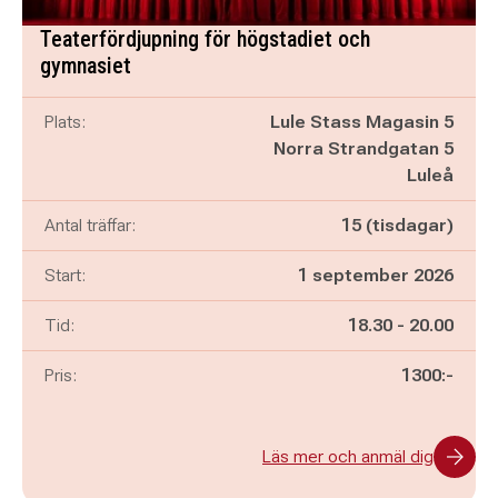
Teaterfördjupning för högstadiet och
gymnasiet
Plats:
Lule Stass Magasin 5
Norra Strandgatan 5
Luleå
Antal träffar:
15 (tisdagar)
Start:
1 september 2026
Pågår mellan
och
Tid:
18.30
-
20.00
Pris:
1300:-
Läs mer och anmäl dig