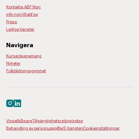
Kontakta ABF Norr
info.norr@abf.se
Press
Lediga tjänster
Navigera
Kurser/evenemang
Nyheter
Folkbildningsgymmet
Besök oss på instagram
Besök oss på linkedin
Visselblåsare
Tillgänglighetsredogörelse
Behandling av personuppgifter
E-tjänsten
Cookieinställningar