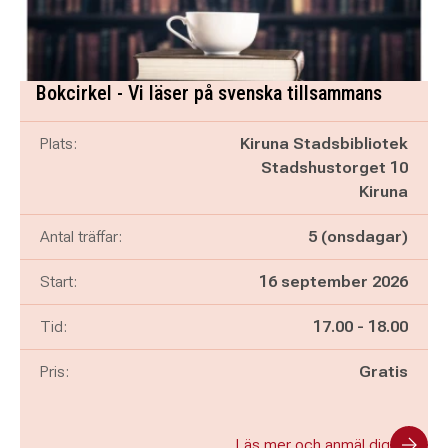
Bokcirkel - Vi läser på svenska tillsammans
Plats:
Kiruna Stadsbibliotek
Stadshustorget 10
Kiruna
Antal träffar:
5 (onsdagar)
Start:
16 september 2026
Pågår mellan
och
Tid:
17.00
-
18.00
Pris:
Gratis
Läs mer och anmäl dig