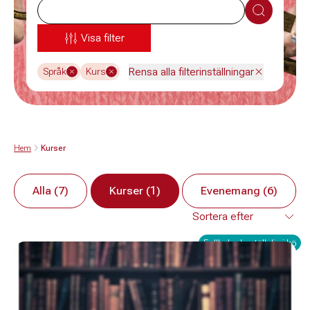
Sök
Visa filter
Rensa alla filterinställningar
Språk
Kurs
Hem
Kurser
Alla (7)
Kurser (1)
Evenemang (6)
Fullbokad - ställ dig i kö