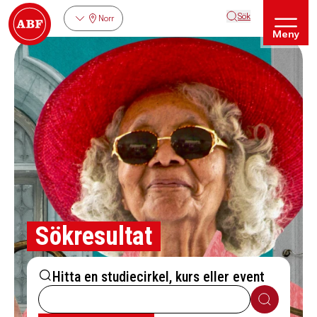
Sök
Norr
Meny
Sökresultat
Hitta en studiecirkel, kurs eller event
Sök