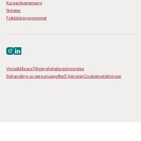
Kurser/evenemang
Nyheter
Folkbildningsgymmet
Besök oss på instagram
Besök oss på linkedin
Visselblåsare
Tillgänglighetsredogörelse
Behandling av personuppgifter
E-tjänsten
Cookieinställningar