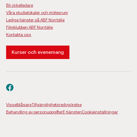
Bli cirkelledare
Våra studielokaler och mötesrum
Lediga tjänster på ABF Norrtälje
Filmklubben ABF Norrtälje
Kontakta oss
Kurser och evenemang
Besök oss på facebook
Visselblåsare
Tillgänglighetsredogörelse
Behandling av personuppgifter
E-tjänsten
Cookieinställningar