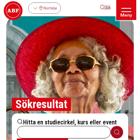
Sök
Norrtälje
Meny
Sökresultat
Hitta en studiecirkel, kurs eller event
Sök