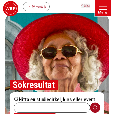
Sök
Norrtälje
Meny
Sökresultat
Hitta en studiecirkel, kurs eller event
Sök