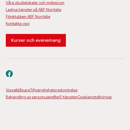
Våra studielokaler och mötesrum
Lediga tjänster på ABF Norrtälje
Filmklubben ABF Norrtälje
Kontakta oss
Kurser och evenemang
Besök oss på facebook
Visselblåsare
Tillgänglighetsredogörelse
Behandling av personuppgifter
E-tjänsten
Cookieinställningar