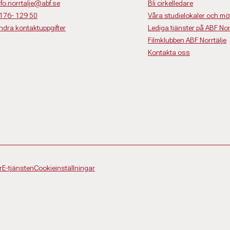
nfo.norrtalje@abf.se
Bli cirkelledare
176- 129 50
Våra studielokaler och m
ndra kontaktuppgifter
Lediga tjänster på ABF Nor
Filmklubben ABF Norrtälje
Kontakta oss
r
E-tjänsten
Cookieinställningar