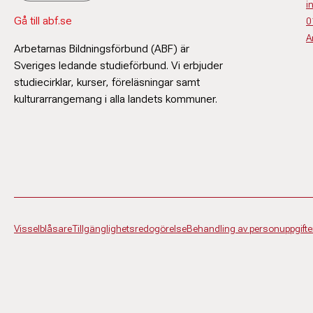
i
Gå till abf.se
0
A
Arbetarnas Bildningsförbund (ABF) är
Sveriges ledande studieförbund. Vi erbjuder
studiecirklar, kurser, föreläsningar samt
kulturarrangemang i alla landets kommuner.
Visselblåsare
Tillgänglighetsredogörelse
Behandling av personuppgifte