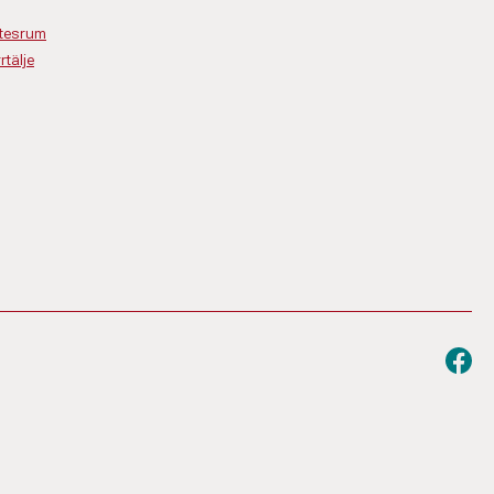
ötesrum
rtälje
Besök