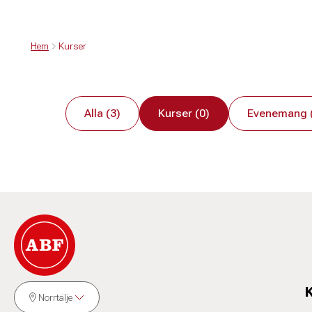
Hem
Kurser
Alla (3)
Kurser (0)
Evenemang 
Norrtälje