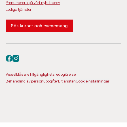
Prenumerera på vårt nyhetsbrev
Lediga tjänster
Sök kurser och evenemang
Besök oss på facebook
Besök oss på instagram
Visselblåsare
Tillgänglighetsredogörelse
Behandling av personuppgifter
E-tjänsten
Cookieinställningar