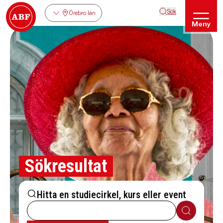
Sök
Örebro län
Meny
Sökresultat
Hitta en studiecirkel, kurs eller event
Sök