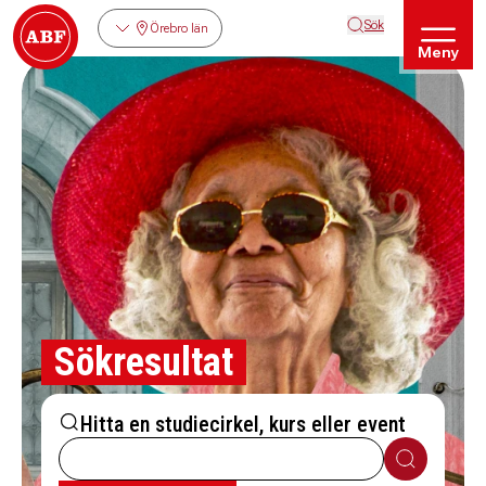
Sök
Örebro län
Meny
Sökresultat
Hitta en studiecirkel, kurs eller event
Sök