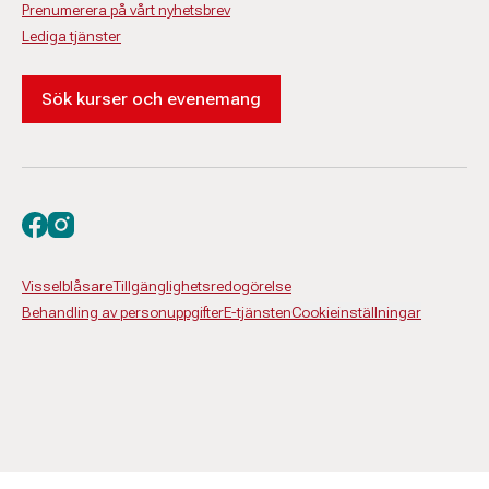
Prenumerera på vårt nyhetsbrev
Lediga tjänster
Sök kurser och evenemang
Besök oss på facebook
Besök oss på instagram
Visselblåsare
Tillgänglighetsredogörelse
Behandling av personuppgifter
E-tjänsten
Cookieinställningar