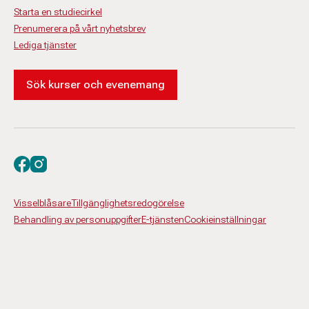
Starta en studiecirkel
Prenumerera på vårt nyhetsbrev
Lediga tjänster
Sök kurser och evenemang
Besök oss på facebook
Besök oss på instagram
Visselblåsare
Tillgänglighetsredogörelse
Behandling av personuppgifter
E-tjänsten
Cookieinställningar