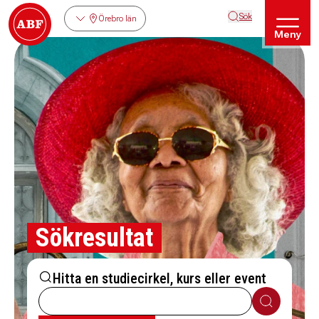
Sök
Örebro län
Meny
Sökresultat
Hitta en studiecirkel, kurs eller event
Sök