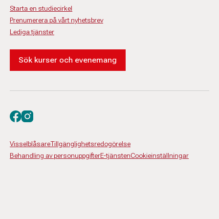
Starta en studiecirkel
Prenumerera på vårt nyhetsbrev
Lediga tjänster
Sök kurser och evenemang
Besök oss på facebook
Besök oss på instagram
Visselblåsare
Tillgänglighetsredogörelse
Behandling av personuppgifter
E-tjänsten
Cookieinställningar