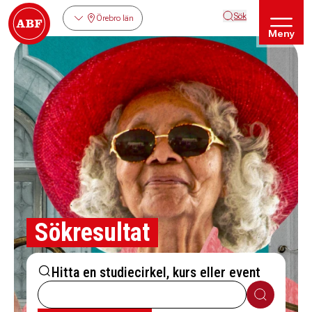
Sök
Örebro län
Meny
Sökresultat
Hitta en studiecirkel, kurs eller event
Sök