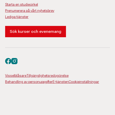
Starta en studiecirkel
Prenumerera på vårt nyhetsbrev
Lediga tjänster
Sök kurser och evenemang
Besök oss på facebook
Besök oss på instagram
Visselblåsare
Tillgänglighetsredogörelse
Behandling av personuppgifter
E-tjänsten
Cookieinställningar