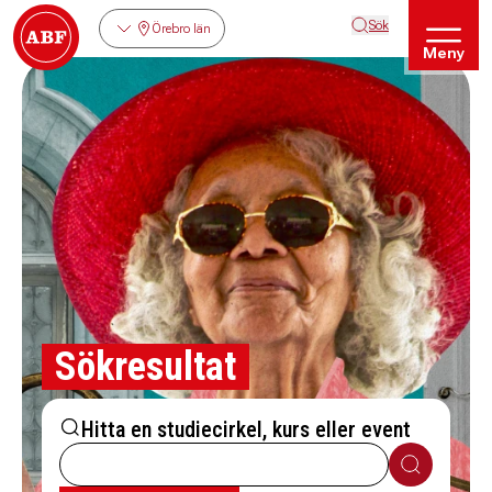
Sök
Örebro län
Meny
Sökresultat
Hitta en studiecirkel, kurs eller event
Sök