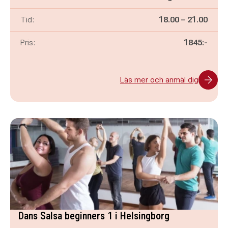
Pågår mellan
och
Tid:
18.00
–
21.00
Pris:
1845:-
Läs mer och anmäl dig
Dans Salsa beginners 1 i Helsingborg