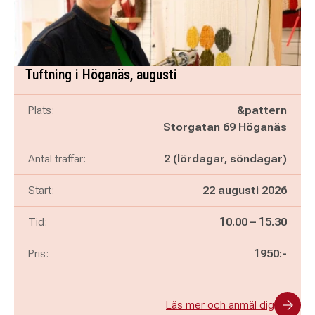
Tuftning i Höganäs, augusti
Plats:
&pattern
Storgatan 69 Höganäs
Antal träffar:
2 (lördagar, söndagar)
Start:
22 augusti 2026
Pågår mellan
och
Tid:
10.00
–
15.30
Pris:
1950:-
Läs mer och anmäl dig