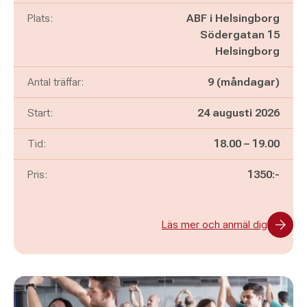
Plats:
ABF i Helsingborg
Södergatan 15
Helsingborg
Antal träffar:
9 (måndagar)
Start:
24 augusti 2026
Pågår mellan
och
Tid:
18.00
–
19.00
Pris:
1350:-
Läs mer och anmäl dig