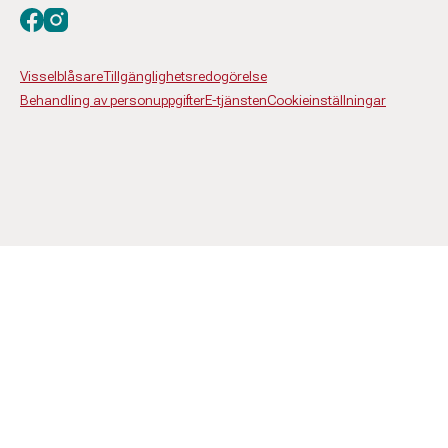
Besök oss på facebook
Besök oss på instagram
Visselblåsare
Tillgänglighetsredogörelse
Behandling av personuppgifter
E-tjänsten
Cookieinställningar