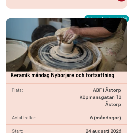
Fullbokad – ställ dig i kö
Keramik måndag Nybörjare och fortsättning
Plats:
ABF i Åstorp
Köpmansgatan 10
Åstorp
Antal träffar:
6 (måndagar)
Start:
24 augusti 2026