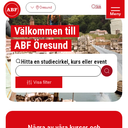
Sök
Öresund
Meny
Välkommen till
ABF Öresund
Hitta en studiecirkel, kurs eller event
Sök
Visa filter
Några av våra kurser och