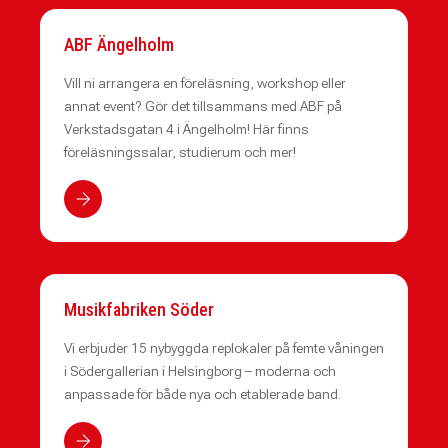
ABF Ängelholm
Vill ni arrangera en föreläsning, workshop eller
annat event? Gör det tillsammans med ABF på
Verkstadsgatan 4 i Ängelholm! Här finns
föreläsningssalar, studierum och mer!
Musikfabriken Söder
Vi erbjuder 15 nybyggda replokaler på femte våningen
i Södergallerian i Helsingborg – moderna och
anpassade för både nya och etablerade band.