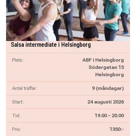
Salsa intermediate i Helsingborg
Plats:
ABF i Helsingborg
Södergatan 15
Helsingborg
Antal träffar:
9 (måndagar)
Start:
24 augusti 2026
Pågår mellan
och
Tid:
19.00
–
20.00
Pris:
1350:-