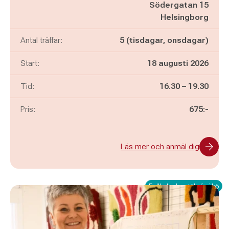
Södergatan 15
Helsingborg
Antal träffar:
5 (tisdagar, onsdagar)
Start:
18 augusti 2026
Pågår mellan
och
Tid:
16.30
–
19.30
Pris:
675:-
Läs mer och anmäl dig
Fullbokad – ställ dig i kö