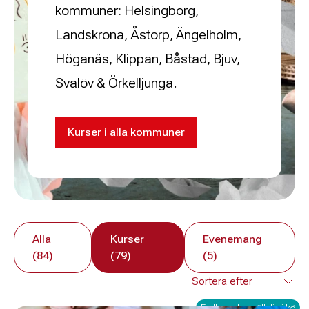
kommuner: Helsingborg,
Landskrona, Åstorp, Ängelholm,
Höganäs, Klippan, Båstad, Bjuv,
Svalöv & Örkelljunga.
Kurser i alla kommuner
Alla
Kurser
Evenemang
(84)
(79)
(5)
Fullbokad – ställ dig i kö