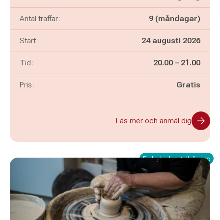
Antal träffar:
9 (måndagar)
Start:
24 augusti 2026
Pågår mellan
och
Tid:
20.00
–
21.00
Pris:
Gratis
Läs mer och anmäl dig
Fullbokad – ställ dig i kö