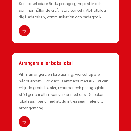
Som cirkelledare är du pedagog, inspiratör och
sammanhållande kraft i studiecirkeln. ABF utbildar
dig i ledarskap, kommunikation och pedagogik.
Arrangera eller boka lokal
Vill ni arrangera en föreläsning, workshop eller
något annat? Gör det tillsammans med ABF! Vi kan
erbjuda gratis lokaler, resurser och pedagogiskt
stöd genom att ni samverkar med oss. Du bokar
lokal i samband med att du intresseanmäler ditt
arrangemang.