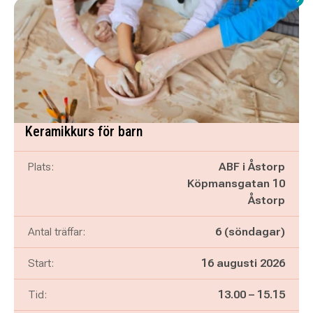
Keramikkurs för barn
Plats:
ABF i Åstorp
Köpmansgatan 10
Åstorp
Antal träffar:
6 (söndagar)
Start:
16 augusti 2026
Pågår mellan
och
Tid:
13.00
–
15.15