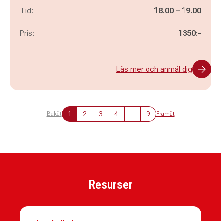
Pågår mellan
och
Tid:
18.00
–
19.00
Pris:
1350:-
Läs mer och anmäl dig
1
2
3
4
…
9
Bakåt
Framåt
Resurser