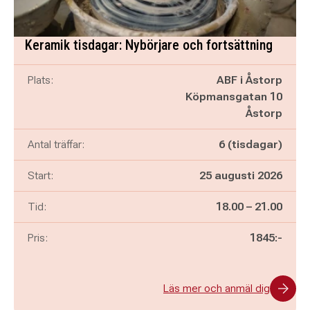
Keramik tisdagar: Nybörjare och fortsättning
Plats:
ABF i Åstorp
Köpmansgatan 10
Åstorp
Antal träffar:
6 (tisdagar)
Start:
25 augusti 2026
Pågår mellan
och
Tid:
18.00
–
21.00
Pris:
1845:-
Läs mer och anmäl dig