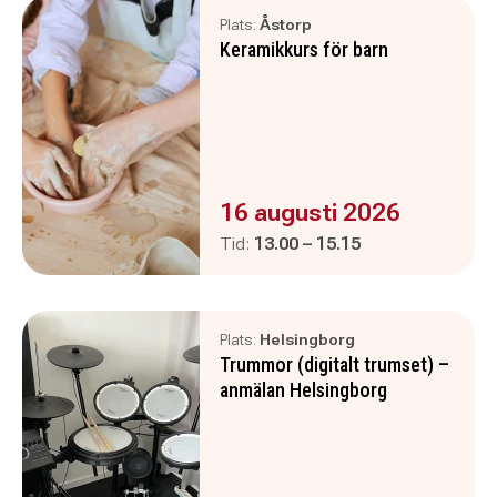
Plats:
Åstorp
Keramikkurs för barn
Evenemanget är :
16 augusti 2026
Pågår mellan
och
Tid:
13.00
–
15.15
Plats:
Helsingborg
Trummor (digitalt trumset) –
anmälan Helsingborg