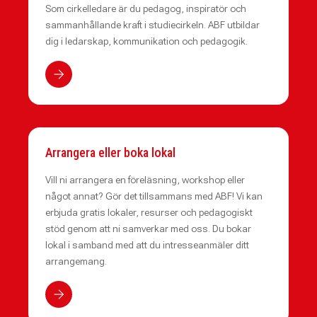
Som cirkelledare är du pedagog, inspiratör och
sammanhållande kraft i studiecirkeln. ABF utbildar
dig i ledarskap, kommunikation och pedagogik.
Arrangera eller boka lokal
Vill ni arrangera en föreläsning, workshop eller
något annat? Gör det tillsammans med ABF! Vi kan
erbjuda gratis lokaler, resurser och pedagogiskt
stöd genom att ni samverkar med oss. Du bokar
lokal i samband med att du intresseanmäler ditt
arrangemang.