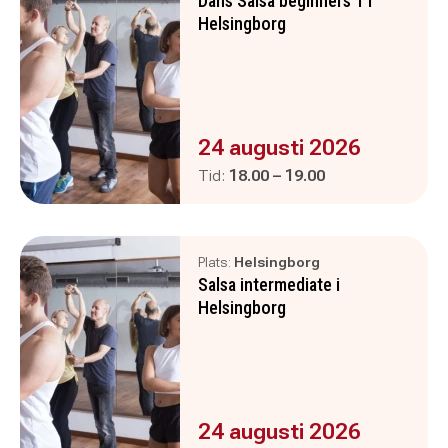
Dans Salsa beginners 1 i
Helsingborg
Evenemanget är :
24 augusti 2026
Pågår mellan
och
Tid:
18.00
–
19.00
Plats:
Helsingborg
Salsa intermediate i
Helsingborg
Evenemanget är :
24 augusti 2026