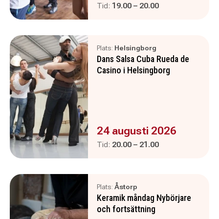
Pågår mellan
och
Tid:
19.00
–
20.00
Plats:
Helsingborg
Dans Salsa Cuba Rueda de
Casino i Helsingborg
Evenemanget är :
24 augusti 2026
Pågår mellan
och
Tid:
20.00
–
21.00
Plats:
Åstorp
Keramik måndag Nybörjare
och fortsättning