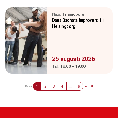
Plats:
Helsingborg
Dans Bachata Improvers 1 i
Helsingborg
Evenemanget är :
25 augusti 2026
Pågår mellan
och
Tid:
18.00
–
19.00
1
2
3
4
…
9
Bakåt
Framåt