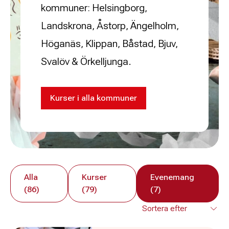
kommuner: Helsingborg,
Landskrona, Åstorp, Ängelholm,
Höganäs, Klippan, Båstad, Bjuv,
Svalöv & Örkelljunga.
Kurser i alla kommuner
Alla
Kurser
Evenemang
(86)
(79)
(7)