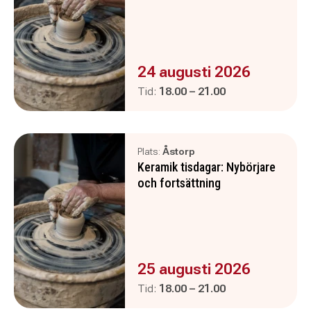
Evenemanget är :
24 augusti 2026
Pågår mellan
och
Tid:
18.00
–
21.00
Plats:
Åstorp
Keramik tisdagar: Nybörjare
och fortsättning
Evenemanget är :
25 augusti 2026
Pågår mellan
och
Tid:
18.00
–
21.00