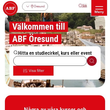
Sök
Öresund
Meny
Välkommen till
ABF Öresund
Hitta en studiecirkel, kurs eller event
Sök
Visa filter
Några av våra kurser och