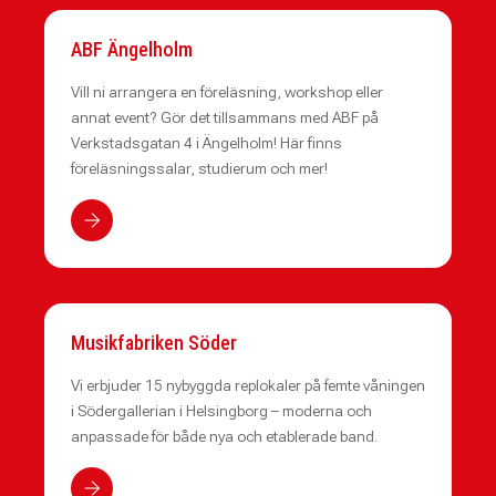
ABF Ängelholm
Vill ni arrangera en föreläsning, workshop eller
annat event? Gör det tillsammans med ABF på
Verkstadsgatan 4 i Ängelholm! Här finns
föreläsningssalar, studierum och mer!
Musikfabriken Söder
Vi erbjuder 15 nybyggda replokaler på femte våningen
i Södergallerian i Helsingborg – moderna och
anpassade för både nya och etablerade band.