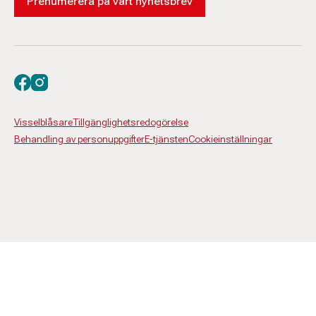
Prenumerera på vårt nyhetsbrev
Besök oss på facebook
Besök oss på instagram
Visselblåsare
Tillgänglighetsredogörelse
Behandling av personuppgifter
E-tjänsten
Cookieinställningar