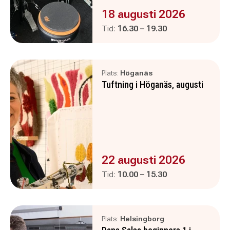
Evenemanget är :
18 augusti 2026
Pågår mellan
och
Tid:
16.30
–
19.30
Plats:
Höganäs
Tuftning i Höganäs, augusti
Evenemanget är :
22 augusti 2026
Pågår mellan
och
Tid:
10.00
–
15.30
Plats:
Helsingborg