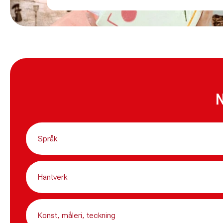
N
Språk
Hantverk
Konst, måleri, teckning