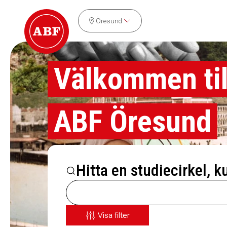
Öresund
Välkommen til
ABF Öresund
Hitta en studiecirkel, k
Visa filter