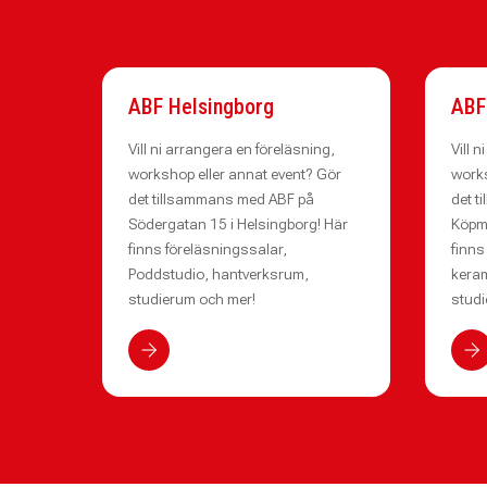
ABF Helsingborg
ABF
Vill ni arrangera en föreläsning,
Vill 
workshop eller annat event? Gör
works
det tillsammans med ABF på
det t
Södergatan 15 i Helsingborg! Här
Köpma
finns föreläsningssalar,
finns
Poddstudio, hantverksrum,
keram
studierum och mer!
studi