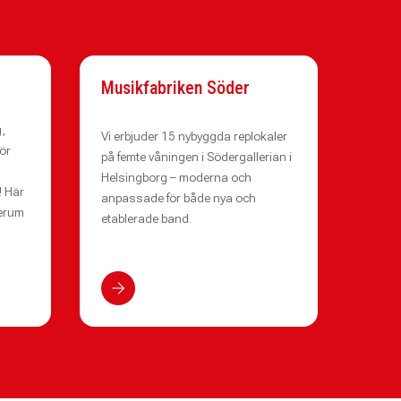
Musikfabriken Söder
g,
Vi erbjuder 15 nybyggda replokaler
ör
på femte våningen i Södergallerian i
Helsingborg – moderna och
! Här
anpassade för både nya och
ierum
etablerade band.