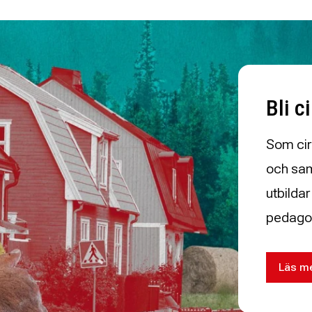
Bli c
Som cir
och sam
utbilda
pedago
Läs me