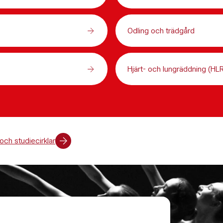
Odling och trädgård
Hjärt- och lungräddning (HL
 och studiecirklar