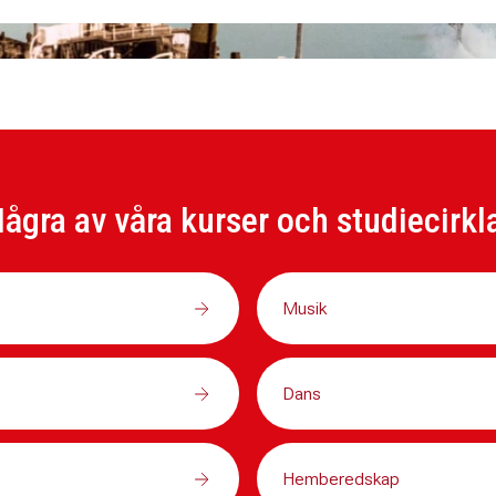
ågra av våra kurser och studiecirkl
Musik
Dans
Hemberedskap