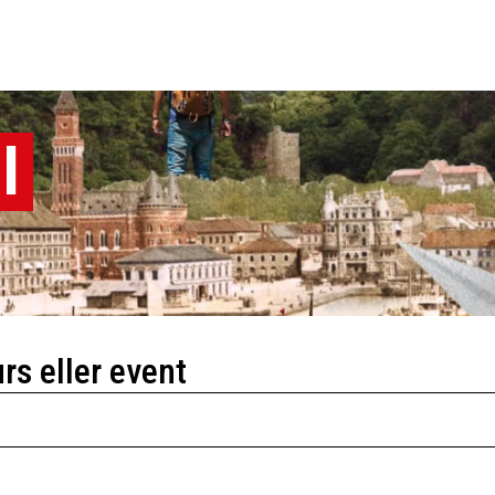
l
urs eller event