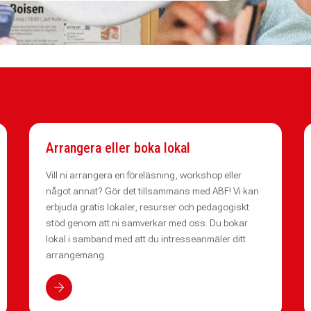
Arrangera eller boka lokal
Vill ni arrangera en föreläsning, workshop eller
något annat? Gör det tillsammans med ABF! Vi kan
erbjuda gratis lokaler, resurser och pedagogiskt
stöd genom att ni samverkar med oss. Du bokar
lokal i samband med att du intresseanmäler ditt
arrangemang.