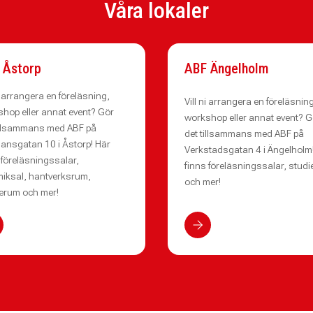
Våra lokaler
 Åstorp
ABF Ängelholm
ni arrangera en föreläsning,
Vill ni arrangera en föreläsnin
hop eller annat event? Gör
workshop eller annat event? G
illsammans med ABF på
det tillsammans med ABF på
nsgatan 10 i Åstorp! Här
Verkstadsgatan 4 i Ängelholm
 föreläsningssalar,
finns föreläsningssalar, stud
iksal, hantverksrum,
och mer!
erum och mer!