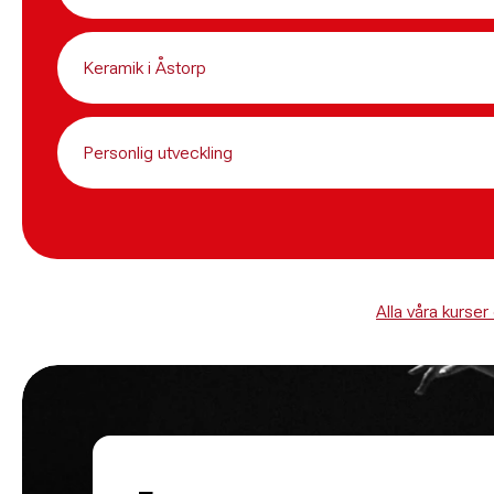
Keramik i Åstorp
Personlig utveckling
Alla våra kurser