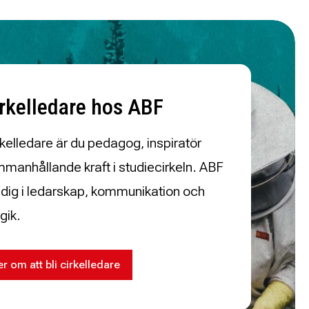
irkelledare hos ABF
kelledare är du pedagog, inspiratör
manhållande kraft i studiecirkeln. ABF
r dig i ledarskap, kommunikation och
gik.
r om att bli cirkelledare