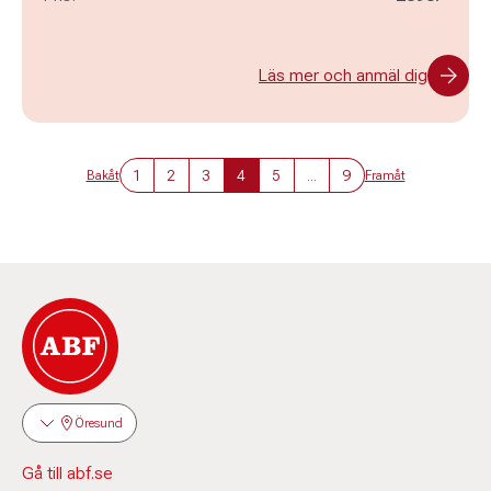
Läs mer och anmäl dig
1
2
3
4
5
...
9
Bakåt
Framåt
Öresund
Gå till abf.se