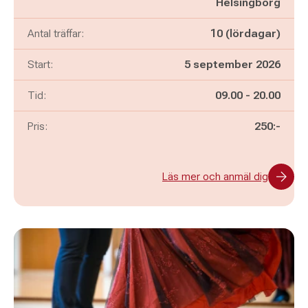
Helsingborg
Antal träffar:
10 (lördagar)
Start:
5 september 2026
Pågår mellan
och
Tid:
09.00
-
20.00
Pris:
250:-
Läs mer och anmäl dig