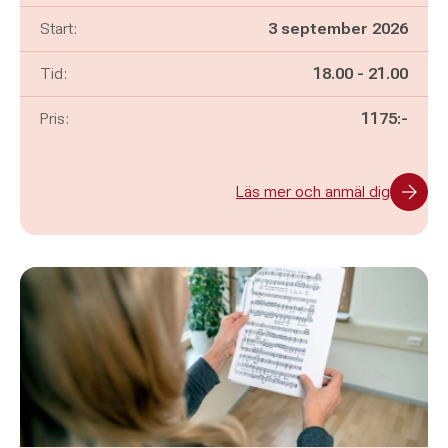
Start:
3 september 2026
Pågår mellan
och
Tid:
18.00
-
21.00
Pris:
1175:-
Läs mer och anmäl dig