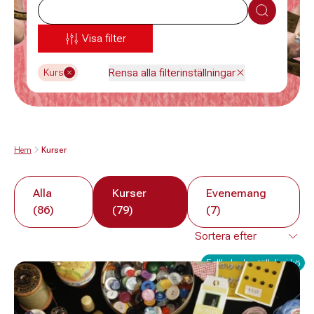
Sök
Visa filter
Rensa alla filterinställningar
Kurs
Hem
Kurser
Alla
Kurser
Evenemang
(86)
(79)
(7)
Fullbokad - ställ dig i kö