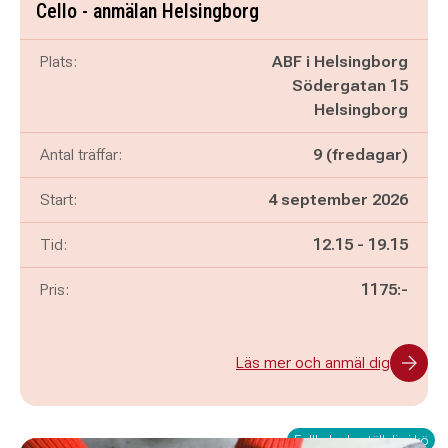
Cello - anmälan Helsingborg
Plats:
ABF i Helsingborg
Södergatan 15
Helsingborg
Antal träffar:
9 (fredagar)
Start:
4 september 2026
Pågår mellan
och
Tid:
12.15
-
19.15
Pris:
1175:-
Läs mer och anmäl dig
Fullbokad - ställ dig i kö