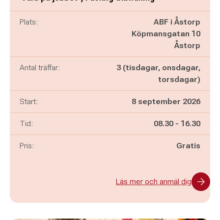
Plats:
ABF i Åstorp
Köpmansgatan 10
Åstorp
Antal träffar:
3 (tisdagar, onsdagar,
torsdagar)
Start:
8 september 2026
Pågår mellan
och
Tid:
08.30
-
16.30
Pris:
Gratis
Läs mer och anmäl dig