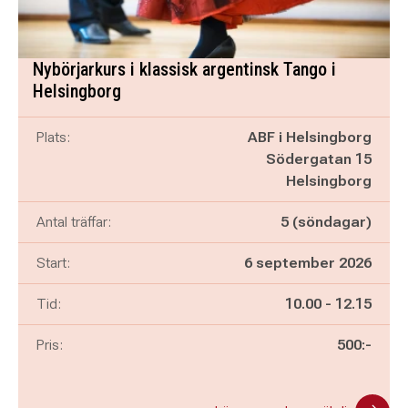
Nybörjarkurs i klassisk argentinsk Tango i
Helsingborg
Plats:
ABF i Helsingborg
Södergatan 15
Helsingborg
Antal träffar:
5 (söndagar)
Start:
6 september 2026
Pågår mellan
och
Tid:
10.00
-
12.15
Pris:
500:-