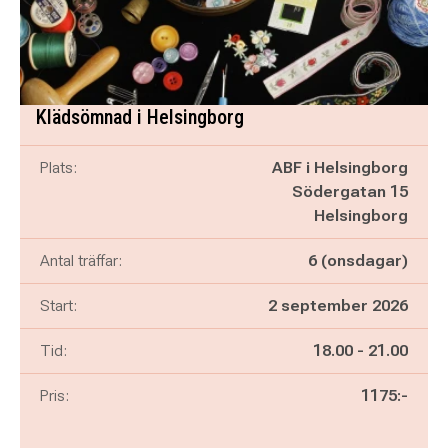
Klädsömnad i Helsingborg
Plats:
ABF i Helsingborg
Södergatan 15
Helsingborg
Antal träffar:
6 (onsdagar)
Start:
2 september 2026
Pågår mellan
och
Tid:
18.00
-
21.00
Pris:
1175:-