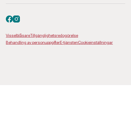
Besök oss på facebook
Besök oss på instagram
Visselblåsare
Tillgänglighetsredogörelse
Behandling av personuppgifter
E-tjänsten
Cookieinställningar