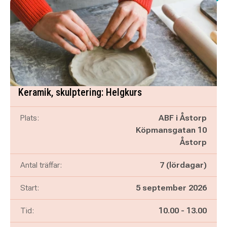
Keramik, skulptering: Helgkurs
Plats:
ABF i Åstorp
Köpmansgatan 10
Åstorp
Antal träffar:
7 (lördagar)
Start:
5 september 2026
Pågår mellan
och
Tid:
10.00
-
13.00