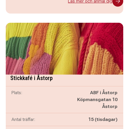
Läs mer och anmäl dig
Stickkafé i Åstorp
Plats:
ABF i Åstorp
Köpmansgatan 10
Åstorp
Antal träffar:
15 (tisdagar)