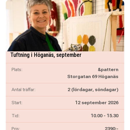
Tuftning i Höganäs, september
Plats:
&pattern
Storgatan 69 Höganäs
Antal träffar:
2 (lördagar, söndagar)
Start:
12 september 2026
Pågår mellan
och
Tid:
10.00
-
15.30
Pris:
2390:-