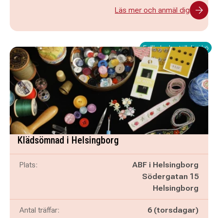
Läs mer och anmäl dig
Fullbokad - ställ dig i kö
Klädsömnad i Helsingborg
Plats:
ABF i Helsingborg
Södergatan 15
Helsingborg
Antal träffar:
6 (torsdagar)