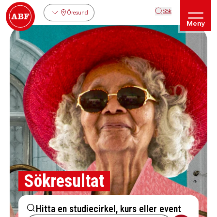
Sök
Öresund
Meny
Sökresultat
Hitta en studiecirkel, kurs eller event