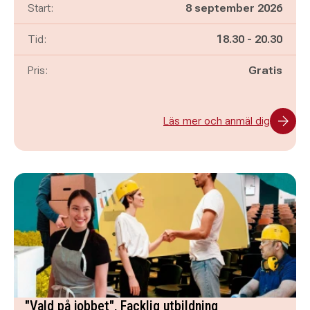
Start:
8 september 2026
Pågår mellan
och
Tid:
18.30
-
20.30
Pris:
Gratis
Läs mer och anmäl dig
"Vald på jobbet", Facklig utbildning