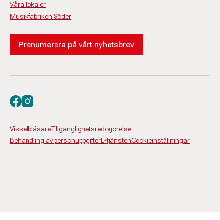
Våra lokaler
Musikfabriken Söder
Prenumerera på vårt nyhetsbrev
Besök oss på facebook
Besök oss på instagram
Visselblåsare
Tillgänglighetsredogörelse
Behandling av personuppgifter
E-tjänsten
Cookieinställningar