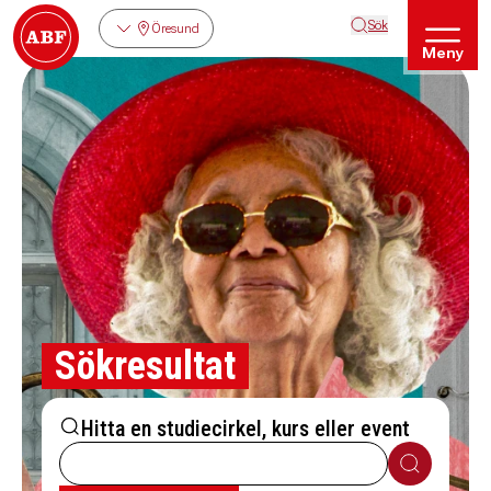
Sök
Öresund
Meny
Sökresultat
Hitta en studiecirkel, kurs eller event
Sök