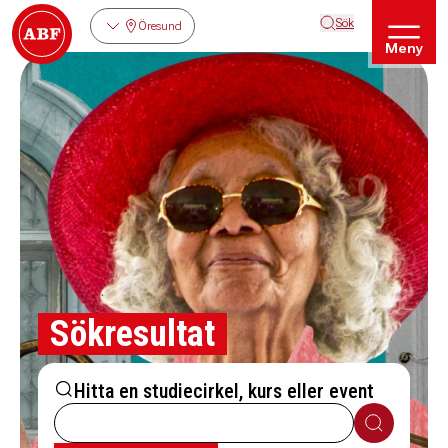
Sök
Öresund
Meny
Sökresultat
Hitta en studiecirkel, kurs eller event
Sök