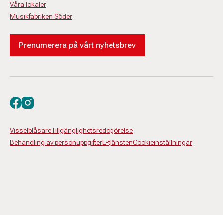
Våra lokaler
Musikfabriken Söder
Prenumerera på vårt nyhetsbrev
Besök oss på facebook
Besök oss på instagram
Visselblåsare
Tillgänglighetsredogörelse
Behandling av personuppgifter
E-tjänsten
Cookieinställningar