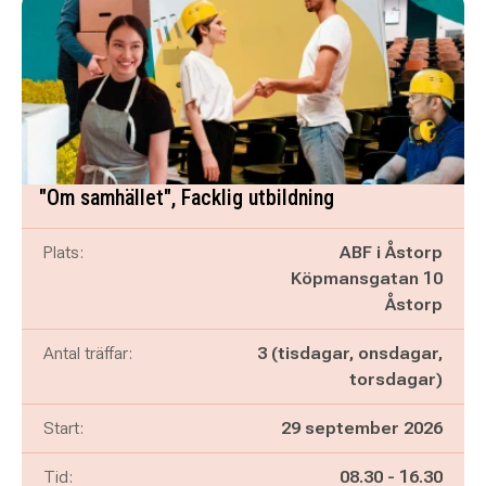
"Om samhället", Facklig utbildning
Plats:
ABF i Åstorp
Köpmansgatan 10
Åstorp
Antal träffar:
3 (tisdagar, onsdagar,
torsdagar)
Start:
29 september 2026
Pågår mellan
och
Tid:
08.30
-
16.30