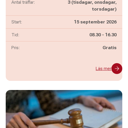
Antal träffar:
3 (tisdagar, onsdagar,
torsdagar)
Start:
15 september 2026
Pågår mellan
och
Tid:
08.30
-
16.30
Pris:
Gratis
Läs mer