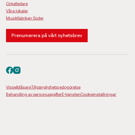
Cirkelledare
Våra lokaler
Musikfabriken Söder
Prenumerera på vårt nyhetsbrev
Besök oss på facebook
Besök oss på instagram
Visselblåsare
Tillgänglighetsredogörelse
Behandling av personuppgifter
E-tjänsten
Cookieinställningar