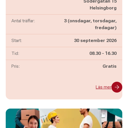
Södergatan 15
Helsingborg
Antal träffar:
3 (onsdagar, torsdagar,
fredagar)
Start:
30 september 2026
Pågår mellan
och
Tid:
08.30
-
16.30
Pris:
Gratis
Läs mer