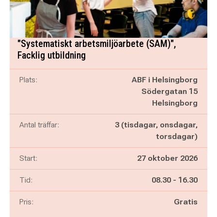
"Systematiskt arbetsmiljöarbete (SAM)",
Facklig utbildning
Plats:
ABF i Helsingborg
Södergatan 15
Helsingborg
Antal träffar:
3 (tisdagar, onsdagar,
torsdagar)
Start:
27 oktober 2026
Pågår mellan
och
Tid:
08.30
-
16.30
Pris:
Gratis