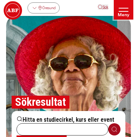
Sök
Öresund
Meny
Sökresultat
Hitta en studiecirkel, kurs eller event
Sök