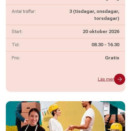
Antal träffar:
3 (tisdagar, onsdagar,
torsdagar)
Start:
20 oktober 2026
Pågår mellan
och
Tid:
08.30
-
16.30
Pris:
Gratis
Läs mer