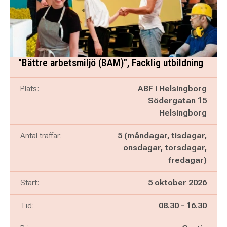
"Bättre arbetsmiljö (BAM)", Facklig utbildning
Plats:
ABF i Helsingborg
Södergatan 15
Helsingborg
Antal träffar:
5 (måndagar, tisdagar,
onsdagar, torsdagar,
fredagar)
Start:
5 oktober 2026
Pågår mellan
och
Tid:
08.30
-
16.30