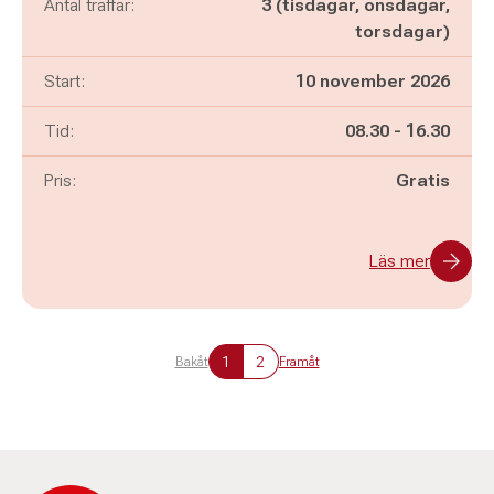
Antal träffar:
3 (tisdagar, onsdagar,
torsdagar)
Start:
10 november 2026
Pågår mellan
och
Tid:
08.30
-
16.30
Pris:
Gratis
Läs mer
1
2
Bakåt
Framåt