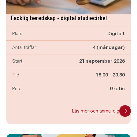
Facklig beredskap - digital studiecirkel
Plats:
Digitalt
Antal träffar:
4 (måndagar)
Start:
21 september 2026
Pågår mellan
och
Tid:
18.00
-
20.30
Pris:
Gratis
Läs mer och anmäl dig