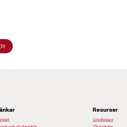
(0)
änkar
Resurser
ntakt
Cirkelledare
rser och studiecirklar
Våra lokaler