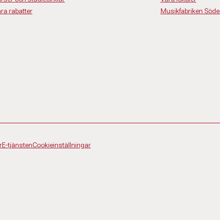
ra rabatter
Musikfabriken Söde
r
E-tjänsten
Cookieinställningar