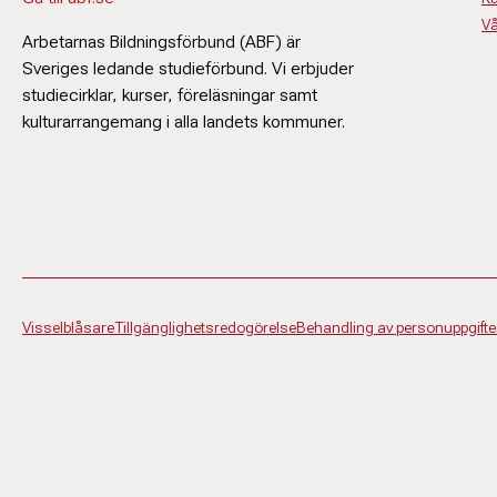
Vå
Arbetarnas Bildningsförbund (ABF) är
Sveriges ledande studieförbund. Vi erbjuder
studiecirklar, kurser, föreläsningar samt
kulturarrangemang i alla landets kommuner.
Visselblåsare
Tillgänglighetsredogörelse
Behandling av personuppgifte