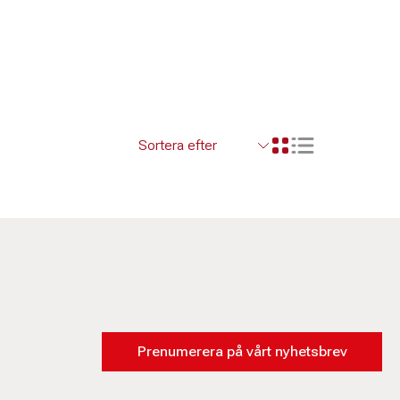
Visa resultaten so
Visa resultaten i ett r
Prenumerera på vårt nyhetsbrev