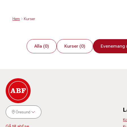
Hem
Kurser
Alla (0)
Kurser (0)
Evenemang 
L
Öresund
Ko
Gå till abf.se
Ku