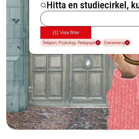
Hitta en studiecirkel, k
Visa filter
Religion, Psykologi, Pedagogik
Evenemang