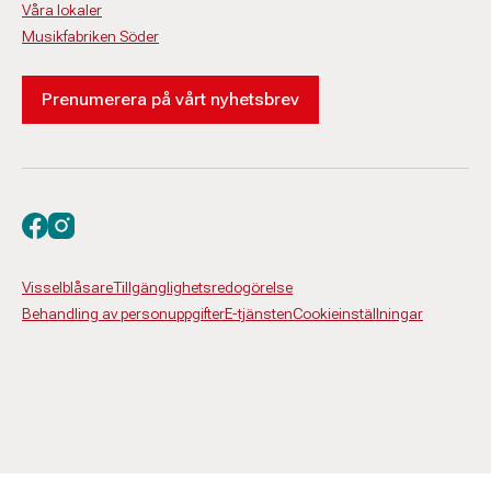
Våra lokaler
Musikfabriken Söder
Prenumerera på vårt nyhetsbrev
Besök oss på facebook
Besök oss på instagram
Visselblåsare
Tillgänglighetsredogörelse
Behandling av personuppgifter
E-tjänsten
Cookieinställningar