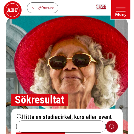
Sök
Öresund
Meny
Sökresultat
Hitta en studiecirkel, kurs eller event
Sök