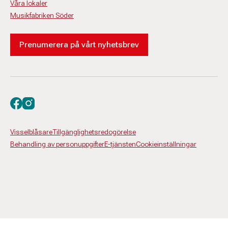
Våra lokaler
Musikfabriken Söder
Prenumerera på vårt nyhetsbrev
Besök oss på facebook
Besök oss på instagram
Visselblåsare
Tillgänglighetsredogörelse
Behandling av personuppgifter
E-tjänsten
Cookieinställningar