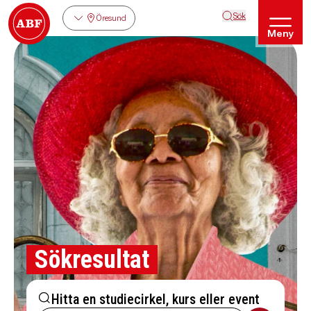
Sök
Öresund
Meny
Sökresultat
Hitta en studiecirkel, kurs eller event