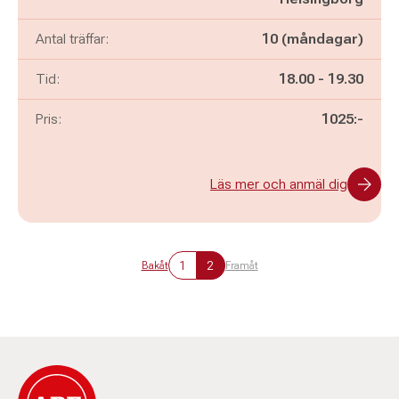
Antal träffar:
10 (måndagar)
Pågår mellan
och
Tid:
18.00
-
19.30
Pris:
1025:-
Läs mer och anmäl dig
1
2
Bakåt
Framåt