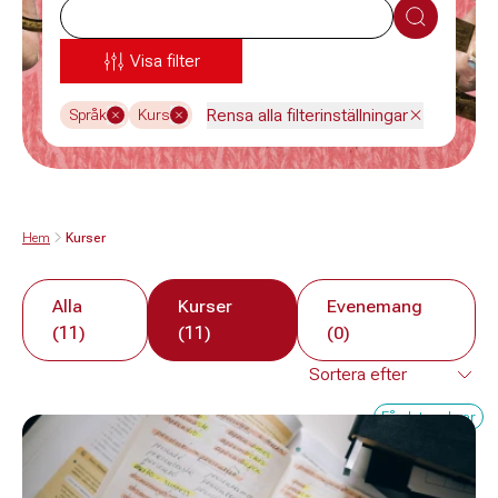
Sök
Visa filter
Rensa alla filterinställningar
Språk
Kurs
Hem
Kurser
Alla
Kurser
Evenemang
(11)
(11)
(0)
Få platser kvar