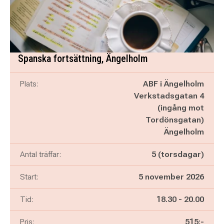
Spanska fortsättning, Ängelholm
Plats:
ABF i Ängelholm
Verkstadsgatan 4
(ingång mot
Tordönsgatan)
Ängelholm
Antal träffar:
5 (torsdagar)
Start:
5 november 2026
Pågår mellan
och
Tid:
18.30
-
20.00
Pris:
515:-