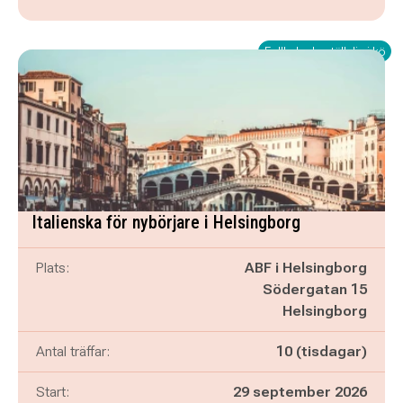
Fullbokad - ställ dig i kö
Italienska för nybörjare i Helsingborg
Plats:
ABF i Helsingborg
Södergatan 15
Helsingborg
Antal träffar:
10 (tisdagar)
Start:
29 september 2026