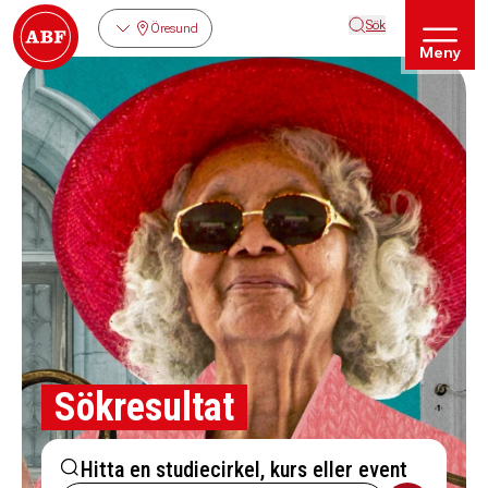
Sök
Öresund
Meny
Sökresultat
Hitta en studiecirkel, kurs eller event