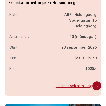
Franska för nybörjare i Helsingborg
Plats:
ABF i Helsingborg
Södergatan 15
Helsingborg
Antal träffar:
10 (måndagar)
Start:
28 september 2026
Pågår mellan
och
Tid:
18.00
-
19.30
Pris:
1025:-
Läs mer och anmäl dig