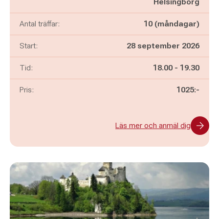
Helsingborg
Antal träffar:
10 (måndagar)
Start:
28 september 2026
Pågår mellan
och
Tid:
18.00
-
19.30
Pris:
1025:-
Läs mer och anmäl dig