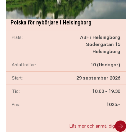
Polska för nybörjare i Helsingborg
Plats:
ABF i Helsingborg
Södergatan 15
Helsingborg
Antal träffar:
10 (tisdagar)
Start:
29 september 2026
Pågår mellan
och
Tid:
18.00
-
19.30
Pris:
1025:-
Läs mer och anmäl dig