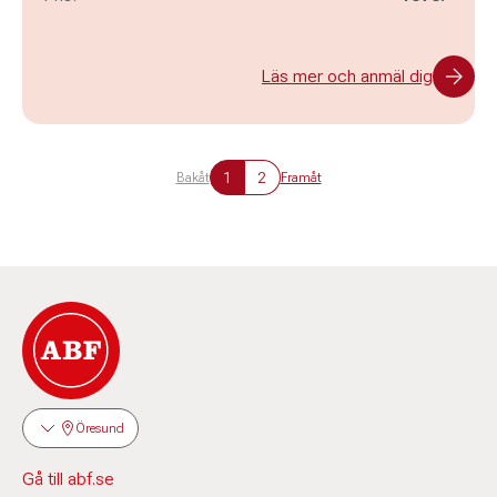
Läs mer och anmäl dig
1
2
Bakåt
Framåt
Öresund
Gå till abf.se