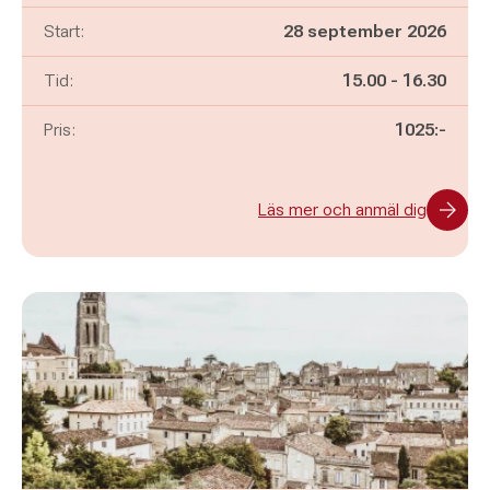
Start:
28 september 2026
Pågår mellan
och
Tid:
15.00
-
16.30
Pris:
1025:-
Läs mer och anmäl dig