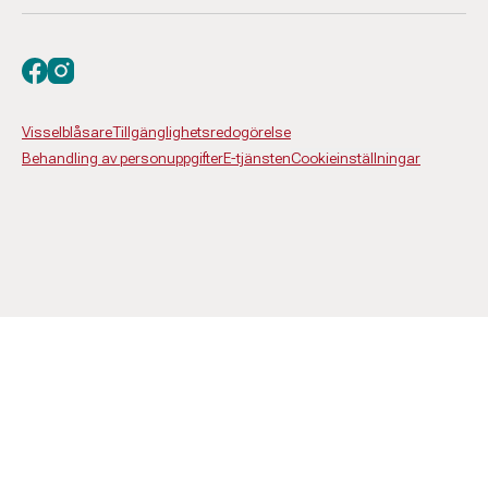
Besök oss på facebook
Besök oss på instagram
Visselblåsare
Tillgänglighetsredogörelse
Behandling av personuppgifter
E-tjänsten
Cookieinställningar