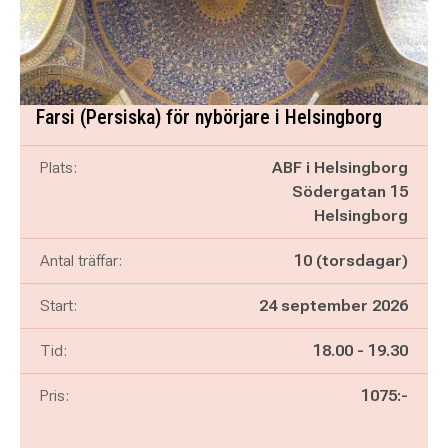
Farsi (Persiska) för nybörjare i Helsingborg
Plats:
ABF i Helsingborg
Södergatan 15
Helsingborg
Antal träffar:
10 (torsdagar)
Start:
24 september 2026
Pågår mellan
och
Tid:
18.00
-
19.30
Pris:
1075:-