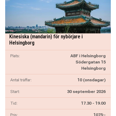
Kinesiska (mandarin) för nybörjare i
Helsingborg
Plats:
ABF i Helsingborg
Södergatan 15
Helsingborg
Antal träffar:
10 (onsdagar)
Start:
30 september 2026
Pågår mellan
och
Tid:
17.30
-
19.00
Pris:
1075:-