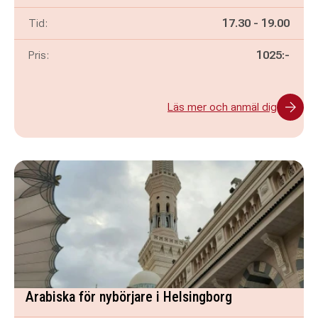
Pågår mellan
och
Tid:
17.30
-
19.00
Pris:
1025:-
Läs mer och anmäl dig
Arabiska för nybörjare i Helsingborg