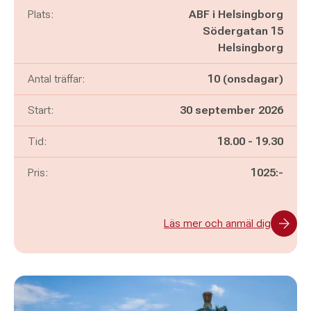
Plats:
ABF i Helsingborg
Södergatan 15
Helsingborg
Antal träffar:
10 (onsdagar)
Start:
30 september 2026
Pågår mellan
och
Tid:
18.00
-
19.30
Pris:
1025:-
Läs mer och anmäl dig