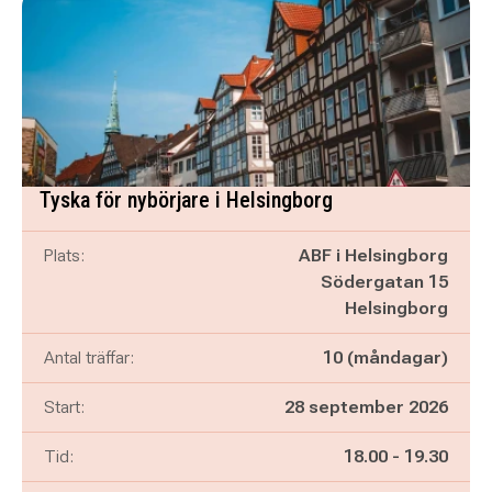
Tyska för nybörjare i Helsingborg
Plats:
ABF i Helsingborg
Södergatan 15
Helsingborg
Antal träffar:
10 (måndagar)
Start:
28 september 2026
Pågår mellan
och
Tid:
18.00
-
19.30