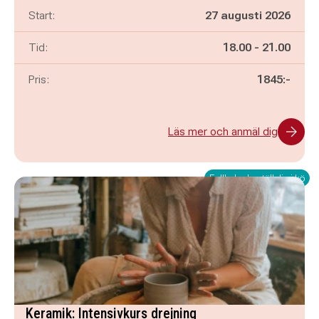
Start:
27 augusti 2026
Pågår mellan
och
Tid:
18.00
-
21.00
Pris:
1845:-
Läs mer och anmäl dig
Fullbokad - ställ dig i kö
Keramik: Intensivkurs drejning