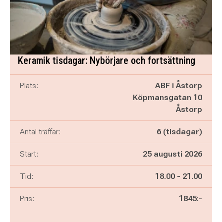
Keramik tisdagar: Nybörjare och fortsättning
Plats:
ABF i Åstorp
Köpmansgatan 10
Åstorp
Antal träffar:
6 (tisdagar)
Start:
25 augusti 2026
Pågår mellan
och
Tid:
18.00
-
21.00
Pris:
1845:-