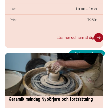
Pågår mellan
och
Tid:
10.00
-
15.30
Pris:
1950:-
Läs mer och anmäl dig
Fullbokad - ställ dig i kö
Keramik måndag Nybörjare och fortsättning