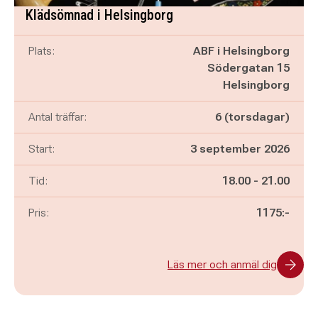
Klädsömnad i Helsingborg
Plats:
ABF i Helsingborg
Södergatan 15
Helsingborg
Antal träffar:
6 (torsdagar)
Start:
3 september 2026
Pågår mellan
och
Tid:
18.00
-
21.00
Pris:
1175:-
Läs mer och anmäl dig