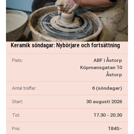
Keramik söndagar: Nybörjare och fortsättning
Plats:
ABF i Åstorp
Köpmansgatan 10
Åstorp
Antal träffar:
6 (söndagar)
Start:
30 augusti 2026
Pågår mellan
och
Tid:
17.30
-
20.30
Pris:
1845:-