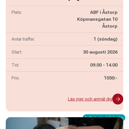
Plats:
ABF i Åstorp
Köpmansgatan 10
Åstorp
Antal träffar:
1 (söndag)
Start:
30 augusti 2026
Pågår mellan
och
Tid:
09.00
-
14.00
Pris:
1050:-
Läs mer och anmäl dig
Fullbokad - ställ dig i kö