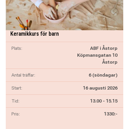
Keramikkurs för barn
Plats:
ABF i Åstorp
Köpmansgatan 10
Åstorp
Antal träffar:
6 (söndagar)
Start:
16 augusti 2026
Pågår mellan
och
Tid:
13.00
-
15.15
Pris:
1330:-