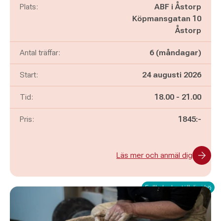
Plats:
ABF i Åstorp
Köpmansgatan 10
Åstorp
Antal träffar:
6 (måndagar)
Start:
24 augusti 2026
Pågår mellan
och
Tid:
18.00
-
21.00
Pris:
1845:-
Läs mer och anmäl dig
Fullbokad - ställ dig i kö