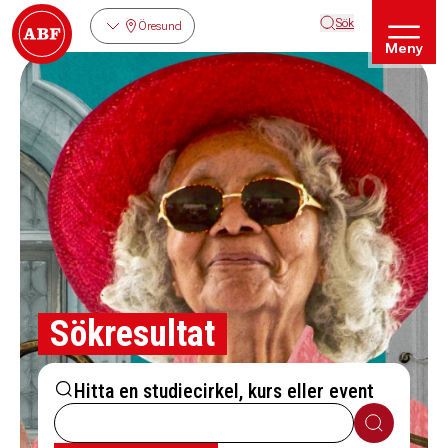
Sök
Öresund
Meny
Sökresultat
Hitta en studiecirkel, kurs eller event
Sök