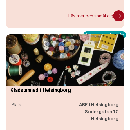
Läs mer och anmäl dig
Fullbokad - ställ dig i kö
Klädsömnad i Helsingborg
Plats:
ABF i Helsingborg
Södergatan 15
Helsingborg