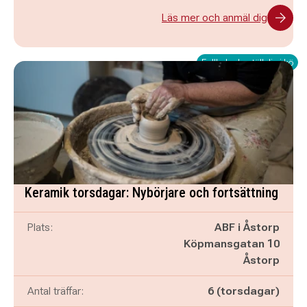
Läs mer och anmäl dig
Fullbokad - ställ dig i kö
Keramik torsdagar: Nybörjare och fortsättning
Plats:
ABF i Åstorp
Köpmansgatan 10
Åstorp
Antal träffar:
6 (torsdagar)