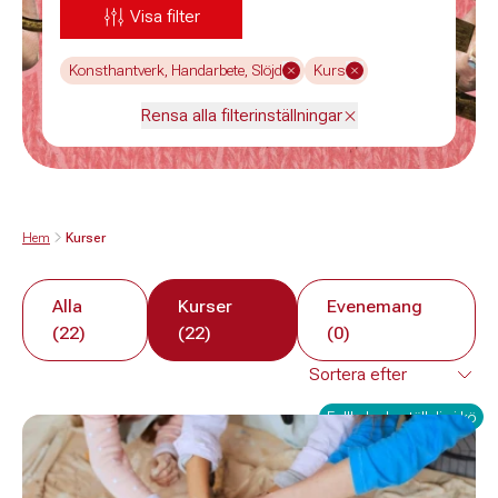
Visa filter
Konsthantverk, Handarbete, Slöjd
Kurs
Rensa alla filterinställningar
Hem
Kurser
Alla
Kurser
Evenemang
(22)
(22)
(0)
Fullbokad - ställ dig i kö