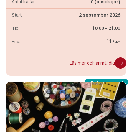
Antal träffar:
6 (onsdagar)
Start:
2 september 2026
Pågår mellan
och
Tid:
18.00
-
21.00
Pris:
1175:-
Läs mer och anmäl dig
Fullbokad - ställ dig i kö