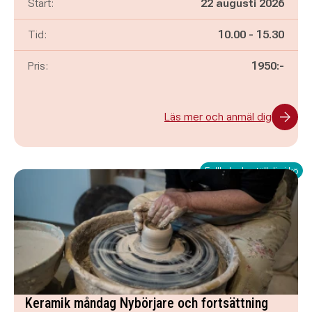
Start:
22 augusti 2026
Pågår mellan
och
Tid:
10.00
-
15.30
Pris:
1950:-
Läs mer och anmäl dig
Fullbokad - ställ dig i kö
Keramik måndag Nybörjare och fortsättning