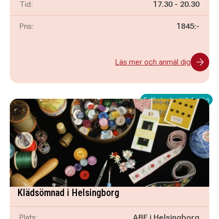
Pågår mellan
och
Tid:
17.30
-
20.30
Pris:
1845:-
Läs mer och anmäl dig
Fullbokad - ställ dig i kö
Klädsömnad i Helsingborg
Plats:
ABF i Helsingborg