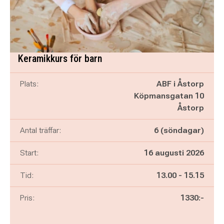
Keramikkurs för barn
Plats:
ABF i Åstorp
Köpmansgatan 10
Åstorp
Antal träffar:
6 (söndagar)
Start:
16 augusti 2026
Pågår mellan
och
Tid:
13.00
-
15.15
Pris:
1330:-