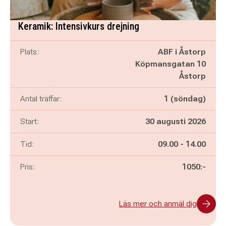
Keramik: Intensivkurs drejning
Plats:
ABF i Åstorp
Köpmansgatan 10
Åstorp
Antal träffar:
1 (söndag)
Start:
30 augusti 2026
Pågår mellan
och
Tid:
09.00
-
14.00
Pris:
1050:-
Läs mer och anmäl dig