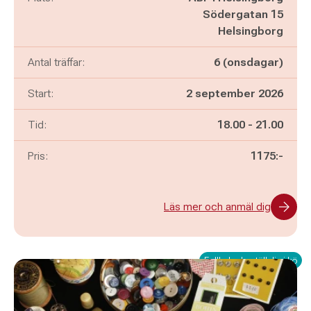
Södergatan 15
Helsingborg
Antal träffar:
6 (onsdagar)
Start:
2 september 2026
Pågår mellan
och
Tid:
18.00
-
21.00
Pris:
1175:-
Läs mer och anmäl dig
Fullbokad - ställ dig i kö