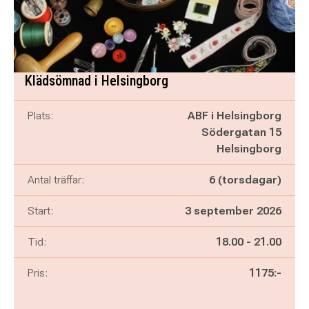
Klädsömnad i Helsingborg
Plats:
ABF i Helsingborg
Södergatan 15
Helsingborg
Antal träffar:
6 (torsdagar)
Start:
3 september 2026
Pågår mellan
och
Tid:
18.00
-
21.00
Pris:
1175:-