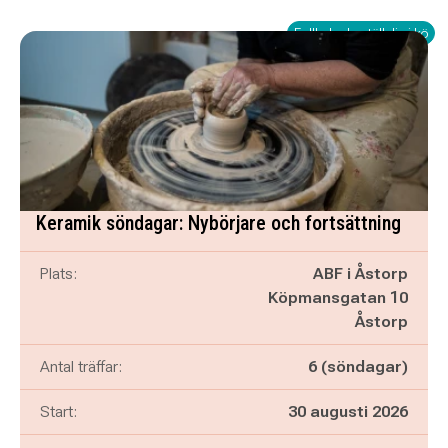
Fullbokad - ställ dig i kö
Keramik söndagar: Nybörjare och fortsättning
Plats:
ABF i Åstorp
Köpmansgatan 10
Åstorp
Antal träffar:
6 (söndagar)
Start:
30 augusti 2026