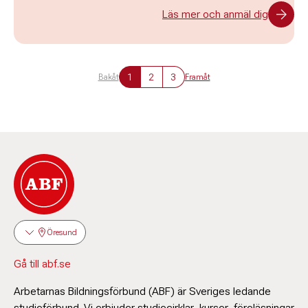
Läs mer och anmäl dig
1
2
3
Bakåt
Framåt
Öresund
Gå till abf.se
Arbetarnas Bildningsförbund (ABF) är Sveriges ledande
studieförbund. Vi erbjuder studiecirklar, kurser, föreläsningar