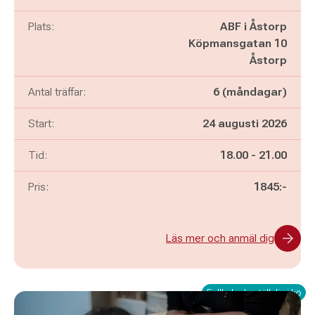
Plats:
ABF i Åstorp
Köpmansgatan 10
Åstorp
Antal träffar:
6 (måndagar)
Start:
24 augusti 2026
Pågår mellan
och
Tid:
18.00
-
21.00
Pris:
1845:-
Läs mer och anmäl dig
Fullbokad - ställ dig i kö