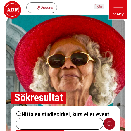
Sök
Öresund
Meny
Sökresultat
Hitta en studiecirkel, kurs eller event
Sök