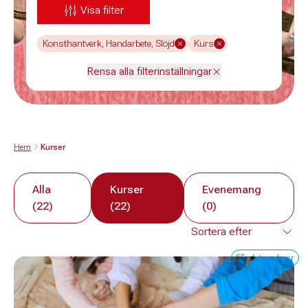
Visa filter
Konsthantverk, Handarbete, Slöjd
Kurs
Rensa alla filterinställningar
Hem
Kurser
Alla
Kurser
Evenemang
(22)
(22)
(0)
Få platser kvar