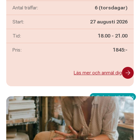
Antal träffar:
6 (torsdagar)
Start:
27 augusti 2026
Pågår mellan
och
Tid:
18.00
-
21.00
Pris:
1845:-
Läs mer och anmäl dig
Fullbokad - ställ dig i kö