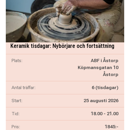
Keramik tisdagar: Nybörjare och fortsättning
Plats:
ABF i Åstorp
Köpmansgatan 10
Åstorp
Antal träffar:
6 (tisdagar)
Start:
25 augusti 2026
Pågår mellan
och
Tid:
18.00
-
21.00
Pris:
1845:-