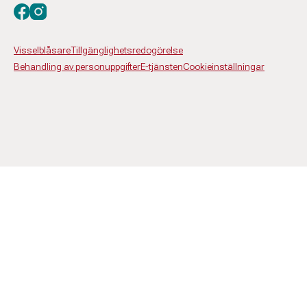
Besök oss på facebook
Besök oss på instagram
Visselblåsare
Tillgänglighetsredogörelse
Behandling av personuppgifter
E-tjänsten
Cookieinställningar