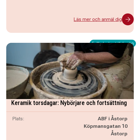
Läs mer och anmäl dig
Fullbokad - ställ dig i kö
Keramik torsdagar: Nybörjare och fortsättning
Plats:
ABF i Åstorp
Köpmansgatan 10
Åstorp