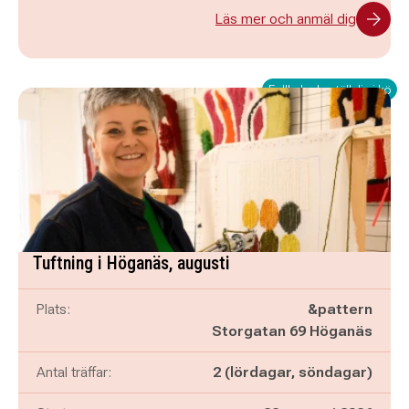
Läs mer och anmäl dig
Fullbokad - ställ dig i kö
Tuftning i Höganäs, augusti
Plats:
&pattern
Storgatan 69 Höganäs
Antal träffar:
2 (lördagar, söndagar)