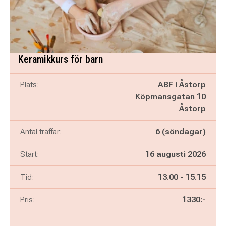
Keramikkurs för barn
Plats:
ABF i Åstorp
Köpmansgatan 10
Åstorp
Antal träffar:
6 (söndagar)
Start:
16 augusti 2026
Pågår mellan
och
Tid:
13.00
-
15.15
Pris:
1330:-