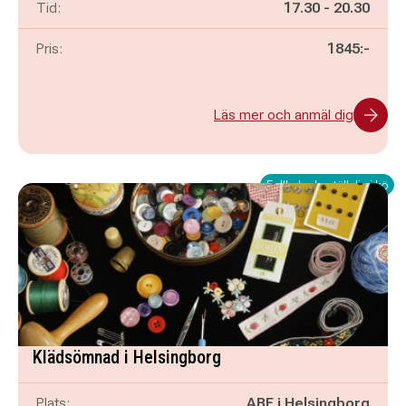
Pågår mellan
och
Tid:
17.30
-
20.30
Pris:
1845:-
Läs mer och anmäl dig
Fullbokad - ställ dig i kö
Klädsömnad i Helsingborg
Plats:
ABF i Helsingborg