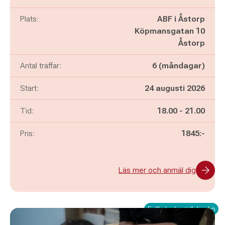
Plats:
ABF i Åstorp
Köpmansgatan 10
Åstorp
Antal träffar:
6 (måndagar)
Start:
24 augusti 2026
Pågår mellan
och
Tid:
18.00
-
21.00
Pris:
1845:-
Läs mer och anmäl dig
Fullbokad - ställ dig i kö