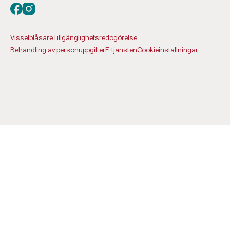
Besök oss på facebook
Besök oss på instagram
Visselblåsare
Tillgänglighetsredogörelse
Behandling av personuppgifter
E-tjänsten
Cookieinställningar