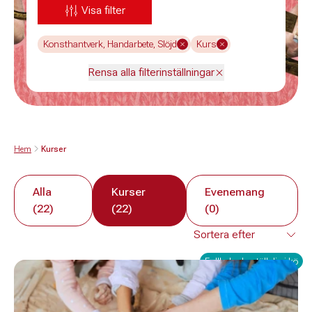
Visa filter
Konsthantverk, Handarbete, Slöjd
Kurs
Rensa alla filterinställningar
Hem
Kurser
Alla
Kurser
Evenemang
(22)
(22)
(0)
Fullbokad - ställ dig i kö