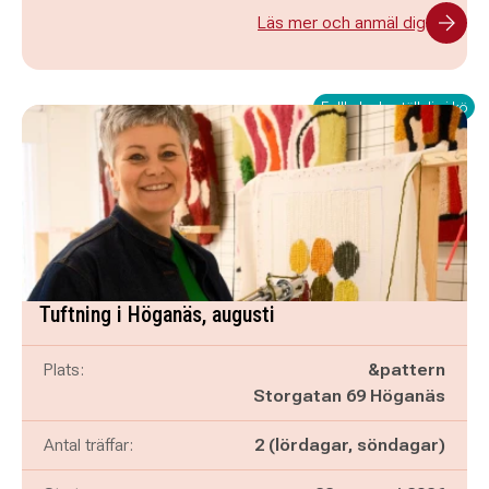
Läs mer och anmäl dig
Fullbokad - ställ dig i kö
Tuftning i Höganäs, augusti
Plats:
&pattern
Storgatan 69 Höganäs
Antal träffar:
2 (lördagar, söndagar)