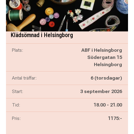
Klädsömnad i Helsingborg
Plats:
ABF i Helsingborg
Södergatan 15
Helsingborg
Antal träffar:
6 (torsdagar)
Start:
3 september 2026
Pågår mellan
och
Tid:
18.00
-
21.00
Pris:
1175:-