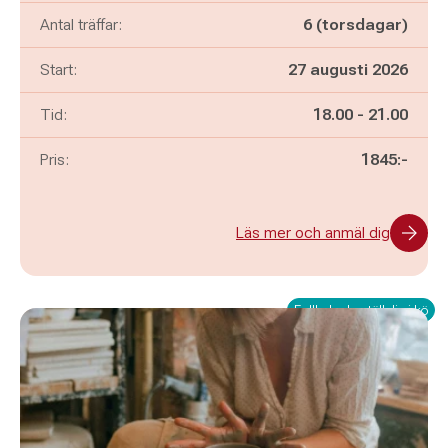
Antal träffar:
6 (torsdagar)
Start:
27 augusti 2026
Pågår mellan
och
Tid:
18.00
-
21.00
Pris:
1845:-
Läs mer och anmäl dig
Fullbokad - ställ dig i kö