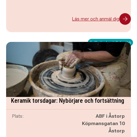
Läs mer och anmäl dig
Fullbokad - ställ dig i kö
Keramik torsdagar: Nybörjare och fortsättning
Plats:
ABF i Åstorp
Köpmansgatan 10
Åstorp