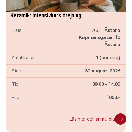
Keramik: Intensivkurs drejning
Plats:
ABF i Åstorp
Köpmansgatan 10
Åstorp
Antal träffar:
1 (söndag)
Start:
30 augusti 2026
Pågår mellan
och
Tid:
09.00
-
14.00
Pris:
1050:-
Läs mer och anmäl dig