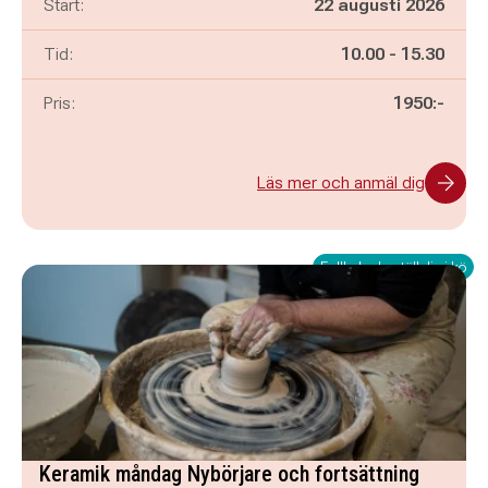
Start:
22 augusti 2026
Pågår mellan
och
Tid:
10.00
-
15.30
Pris:
1950:-
Läs mer och anmäl dig
Fullbokad - ställ dig i kö
Keramik måndag Nybörjare och fortsättning