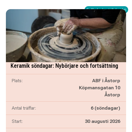
Fullbokad - ställ dig i kö
Keramik söndagar: Nybörjare och fortsättning
Plats:
ABF i Åstorp
Köpmansgatan 10
Åstorp
Antal träffar:
6 (söndagar)
Start:
30 augusti 2026