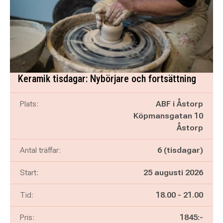
Keramik tisdagar: Nybörjare och fortsättning
Plats:
ABF i Åstorp
Köpmansgatan 10
Åstorp
Antal träffar:
6 (tisdagar)
Start:
25 augusti 2026
Pågår mellan
och
Tid:
18.00
-
21.00
Pris:
1845:-