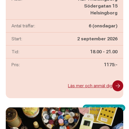
Södergatan 15
Helsingborg
Antal träffar:
6 (onsdagar)
Start:
2 september 2026
Pågår mellan
och
Tid:
18.00
-
21.00
Pris:
1175:-
Läs mer och anmäl dig
Fullbokad - ställ dig i kö