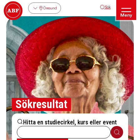
Sök
Öresund
Meny
Sökresultat
Hitta en studiecirkel, kurs eller event
Sök