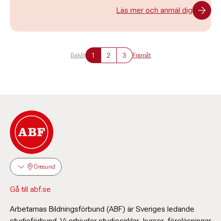
Läs mer och anmäl dig
1
2
3
Bakåt
Framåt
Öresund
Gå till abf.se
Arbetarnas Bildningsförbund (ABF) är Sveriges ledande
studieförbund. Vi erbjuder studiecirklar, kurser, föreläsningar