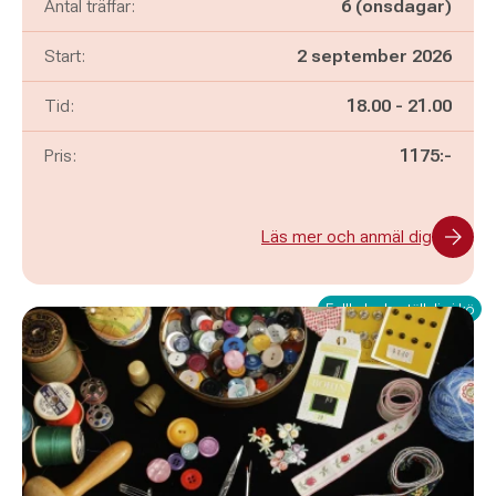
Antal träffar:
6 (onsdagar)
Start:
2 september 2026
Pågår mellan
och
Tid:
18.00
-
21.00
Pris:
1175:-
Läs mer och anmäl dig
Fullbokad - ställ dig i kö