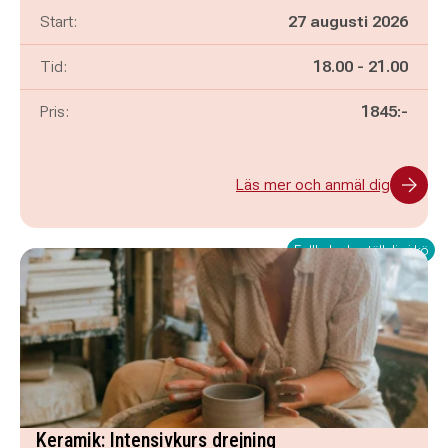
Start:
27 augusti 2026
Pågår mellan
och
Tid:
18.00
-
21.00
Pris:
1845:-
Läs mer och anmäl dig
Fullbokad - ställ dig i kö
Keramik: Intensivkurs drejning