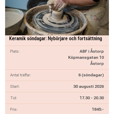
Keramik söndagar: Nybörjare och fortsättning
Plats:
ABF i Åstorp
Köpmansgatan 10
Åstorp
Antal träffar:
6 (söndagar)
Start:
30 augusti 2026
Pågår mellan
och
Tid:
17.30
-
20.30
Pris:
1845:-