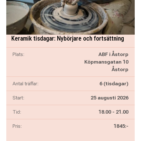
Keramik tisdagar: Nybörjare och fortsättning
Plats:
ABF i Åstorp
Köpmansgatan 10
Åstorp
Antal träffar:
6 (tisdagar)
Start:
25 augusti 2026
Pågår mellan
och
Tid:
18.00
-
21.00
Pris:
1845:-