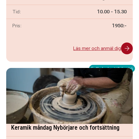
Pågår mellan
och
Tid:
10.00
-
15.30
Pris:
1950:-
Läs mer och anmäl dig
Fullbokad - ställ dig i kö
Keramik måndag Nybörjare och fortsättning