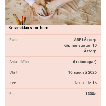
Keramikkurs för barn
Plats:
ABF i Åstorp
Köpmansgatan 10
Åstorp
Antal träffar:
6 (söndagar)
Start:
16 augusti 2026
Pågår mellan
och
Tid:
13.00
-
15.15
Pris:
1330:-