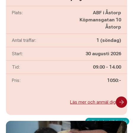
Plats:
ABF i Åstorp
Köpmansgatan 10
Åstorp
Antal träffar:
1 (söndag)
Start:
30 augusti 2026
Pågår mellan
och
Tid:
09.00
-
14.00
Pris:
1050:-
Läs mer och anmäl dig
Fullbokad - ställ dig i kö