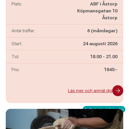
Plats:
ABF i Åstorp
Köpmansgatan 10
Åstorp
Antal träffar:
6 (måndagar)
Start:
24 augusti 2026
Pågår mellan
och
Tid:
18.00
-
21.00
Pris:
1845:-
Läs mer och anmäl dig
Fullbokad - ställ dig i kö