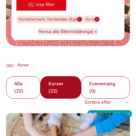
Visa filter
Konsthantverk, Handarbete, Slöjd
Kurs
Rensa alla filterinställningar
Hem
Kurser
Alla
Kurser
Evenemang
(22)
(22)
(0)
Fullbokad - ställ dig i kö