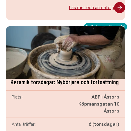
Läs mer och anmäl dig
Fullbokad - ställ dig i kö
Keramik torsdagar: Nybörjare och fortsättning
Plats:
ABF i Åstorp
Köpmansgatan 10
Åstorp
Antal träffar:
6 (torsdagar)