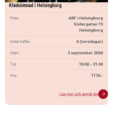
Klädsömnad i Helsingborg
Plats:
ABF i Helsingborg
Södergatan 15
Helsingborg
Antal träffar:
6 (torsdagar)
Start:
3 september 2026
Pågår mellan
och
Tid:
18.00
-
21.00
Pris:
1175:-
Läs mer och anmäl dig