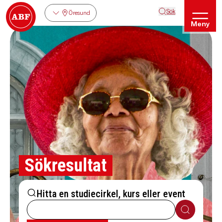
Sök
Öresund
Meny
Sökresultat
Hitta en studiecirkel, kurs eller event
Sök