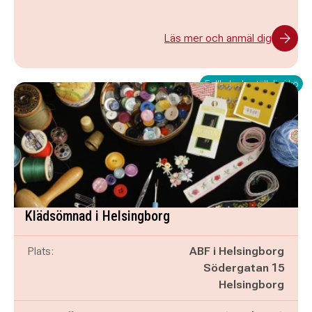
Läs mer och anmäl dig
Fullbokad - ställ dig i kö
Klädsömnad i Helsingborg
Plats:
ABF i Helsingborg
Södergatan 15
Helsingborg