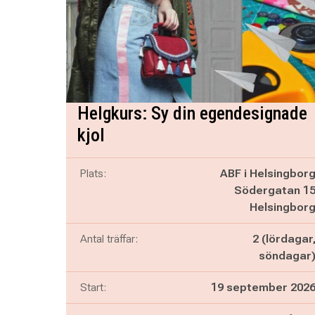
Helgkurs: Sy din egendesignade
kjol
Plats:
ABF i Helsingbor
Södergatan 1
Helsingbor
Antal träffar:
2 (lördagar
söndagar
Start:
19 september 202