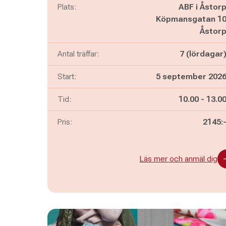
Plats:
ABF i Åstor
Köpmansgatan 1
Åstor
Antal träffar:
7 (lördagar
Start:
5 september 202
Pågår mella
och
Tid:
10.00
-
13.0
Pris:
2145:
Läs mer och anmäl dig