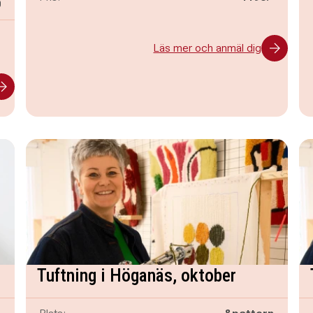
n
0
-
Läs mer och anmäl dig
Tuftning i Höganäs, oktober