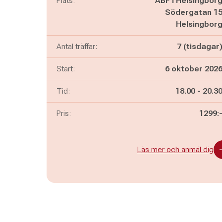
Plats:
ABF i Helsingbor
Södergatan 1
Helsingbor
Antal träffar:
7 (tisdagar
Start:
6 oktober 202
Pågår mella
och
Tid:
18.00
-
20.3
Pris:
1299:
Läs mer och anmäl dig