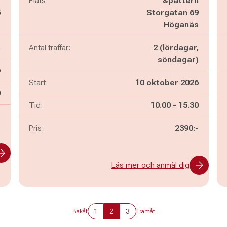
g
Plats:
&pattern
5
Storgatan 69
g
Höganäs
)
Antal träffar:
2 (lördagar,
söndagar)
6
Start:
10 oktober 2026
n
0
Pågår mellan
och
Tid:
10.00
-
15.30
-
Pris:
2390:-
Läs mer och anmäl dig
1
2
3
Bakåt
Framåt