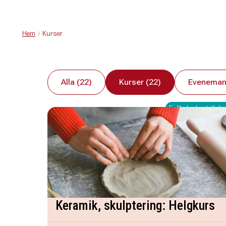
Hem
Kurser
Alla (22)
Kurser (22)
Eveneman
Fullbokad - ställ dig 
Keramik, skulptering: Helgkurs