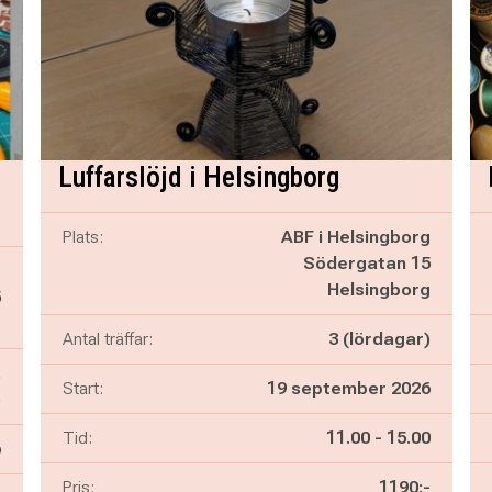
Luffarslöjd i Helsingborg
Plats:
ABF i Helsingborg
Södergatan 15
g
Helsingborg
5
g
Antal träffar:
3 (lördagar)
,
Start:
19 september 2026
)
Pågår mellan
och
Tid:
11.00
-
15.00
6
Pris:
1190:-