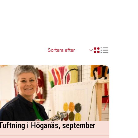
Visa resultaten so
Visa resultaten i ett r
Tuftning i Höganäs, september