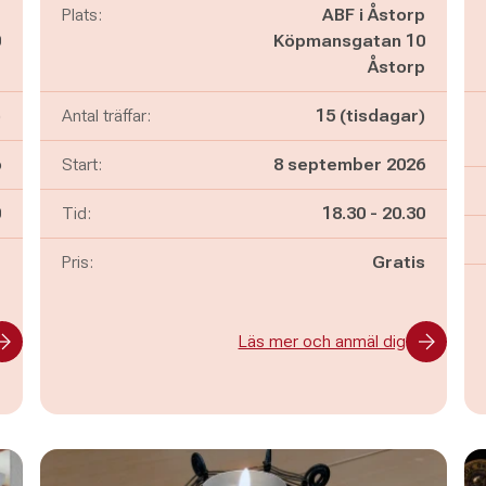
p
Plats:
ABF i Åstorp
0
Köpmansgatan 10
p
Åstorp
)
Antal träffar:
15 (tisdagar)
6
Start:
8 september 2026
n
Pågår mellan
och
0
Tid:
18.30
-
20.30
-
Pris:
Gratis
Läs mer och anmäl dig