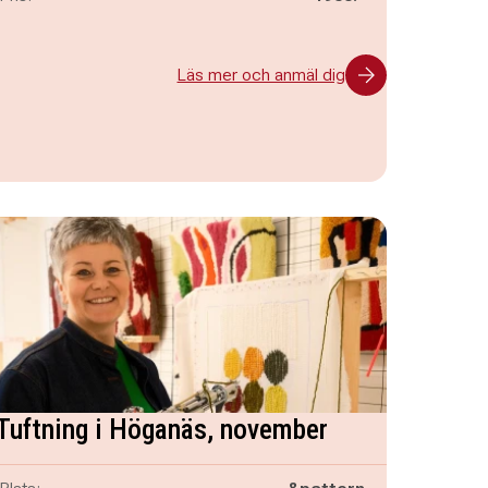
Läs mer och anmäl dig
Tuftning i Höganäs, november