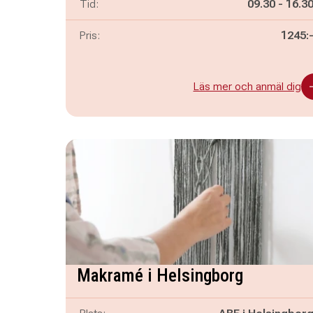
Pågår mella
och
Tid:
09.30
-
16.3
Pris:
1245:
Läs mer och anmäl dig
Makramé i Helsingborg