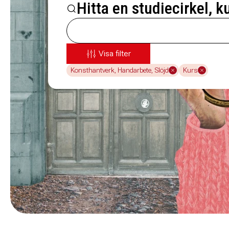
Hitta en studiecirkel, k
Visa filter
Konsthantverk, Handarbete, Slöjd
Kurs