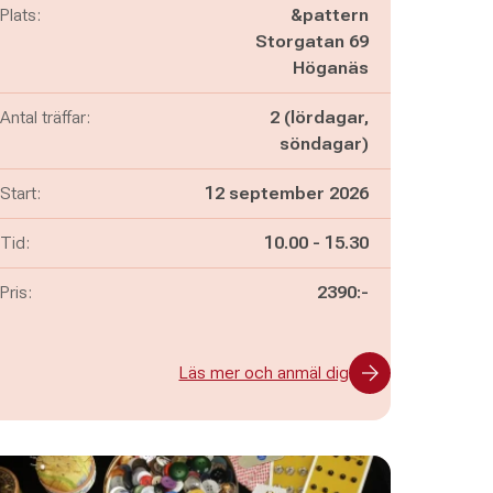
Plats:
&pattern
Storgatan 69
Höganäs
Antal träffar:
2 (lördagar,
söndagar)
Start:
12 september 2026
Pågår mellan
och
Tid:
10.00
-
15.30
Pris:
2390:-
Läs mer och anmäl dig