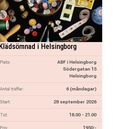
Klädsömnad i Helsingborg
Plats:
ABF i Helsingborg
Södergatan 15
Helsingborg
Antal träffar:
6 (måndagar)
Start:
28 september 2026
Pågår mellan
och
Tid:
18.00
-
21.00
Pris:
1950:-