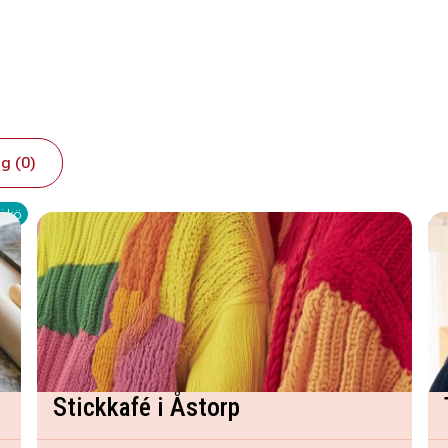
g (0)
i kö
Stickkafé i Åstorp