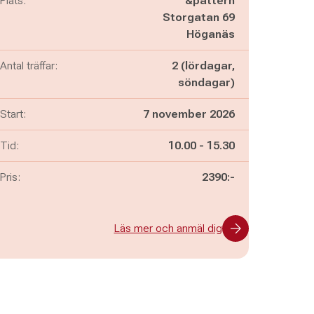
Plats:
&pattern
Storgatan 69
Höganäs
Antal träffar:
2 (lördagar,
söndagar)
Start:
7 november 2026
Pågår mellan
och
Tid:
10.00
-
15.30
Pris:
2390:-
Läs mer och anmäl dig