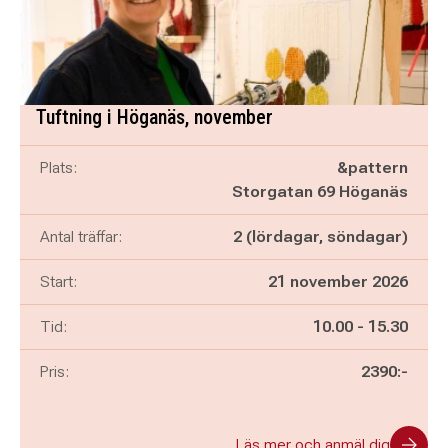
Tuftning i Höganäs, november
Plats:
&pattern
Storgatan 69 Höganäs
Antal träffar:
2 (lördagar, söndagar)
Start:
21 november 2026
Pågår mellan
och
Tid:
10.00
-
15.30
Pris:
2390:-
Läs mer och anmäl dig