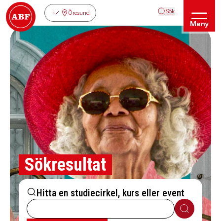
Sök
Öresund
Meny
Sökresultat
Hitta en studiecirkel, kurs eller event
Sök