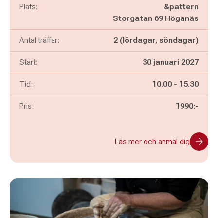
Plats:
&pattern
Storgatan 69 Höganäs
Antal träffar:
2 (lördagar, söndagar)
Start:
30 januari 2027
Pågår mellan
och
Tid:
10.00
-
15.30
Pris:
1990:-
Läs mer och anmäl dig