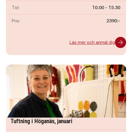
Pågår mellan
och
Tid:
10.00
-
15.30
Pris:
2390:-
Läs mer och anmäl dig
Tuftning i Höganäs, januari