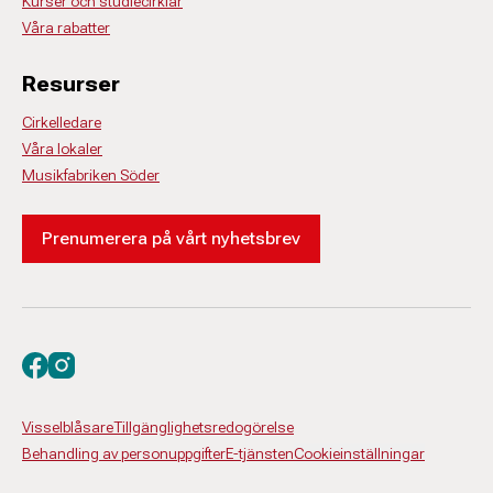
Kurser och studiecirklar
Våra rabatter
Resurser
Cirkelledare
Våra lokaler
Musikfabriken Söder
Prenumerera på vårt nyhetsbrev
Besök oss på facebook
Besök oss på instagram
Visselblåsare
Tillgänglighetsredogörelse
Behandling av personuppgifter
E-tjänsten
Cookieinställningar