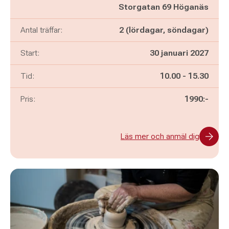
Storgatan 69 Höganäs
Antal träffar:
2 (lördagar, söndagar)
Start:
30 januari 2027
Pågår mellan
och
Tid:
10.00
-
15.30
Pris:
1990:-
Läs mer och anmäl dig