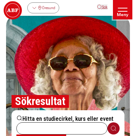
Sök
Öresund
Meny
Sökresultat
Hitta en studiecirkel, kurs eller event
Sök