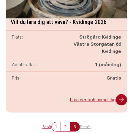
Vill du lära dig att väva? - Kvidinge 2026
Plats:
Strögård Kvidinge
Västra Storgatan 66
Kvidinge
Antal träffar:
1 (måndag)
Pris:
Gratis
Läs mer och anmäl dig
1
2
3
Bakåt
Framåt