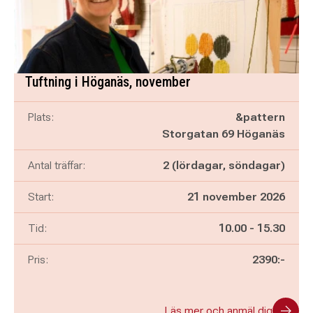
Tuftning i Höganäs, november
Plats:
&pattern
Storgatan 69 Höganäs
Antal träffar:
2 (lördagar, söndagar)
Start:
21 november 2026
Pågår mellan
och
Tid:
10.00
-
15.30
Pris:
2390:-
Läs mer och anmäl dig