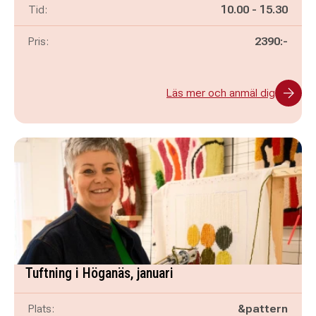
Pågår mellan
och
Tid:
10.00
-
15.30
Pris:
2390:-
Läs mer och anmäl dig
Tuftning i Höganäs, januari
Plats:
&pattern