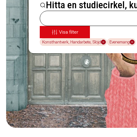
Hitta en studiecirkel, k
Visa filter
Konsthantverk, Handarbete, Slöjd
Evenemang