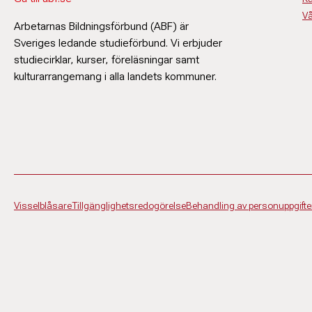
Vå
Arbetarnas Bildningsförbund (ABF) är
Sveriges ledande studieförbund. Vi erbjuder
studiecirklar, kurser, föreläsningar samt
kulturarrangemang i alla landets kommuner.
Visselblåsare
Tillgänglighetsredogörelse
Behandling av personuppgifte