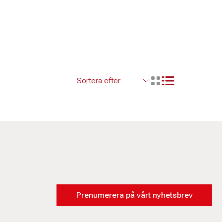
Visa resultaten so
Visa resultaten i ett r
Prenumerera på vårt nyhetsbrev