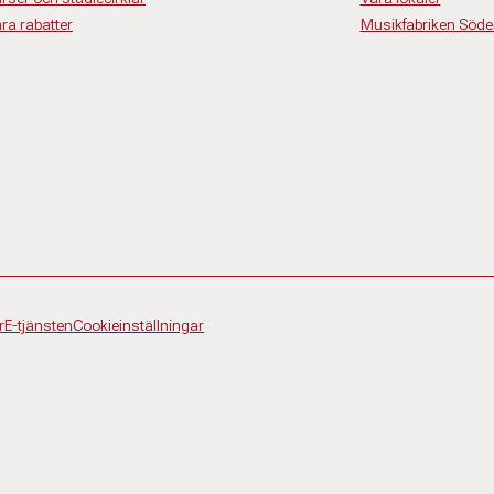
ra rabatter
Musikfabriken Söde
r
E-tjänsten
Cookieinställningar