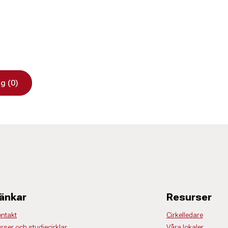
g (0)
änkar
Resurser
ntakt
Cirkelledare
rser och studiecirklar
Våra lokaler