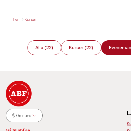
Hem
Kurser
Alla (22)
Kurser (22)
Eveneman
L
Öresund
Ko
Gå till abf.se
Ku