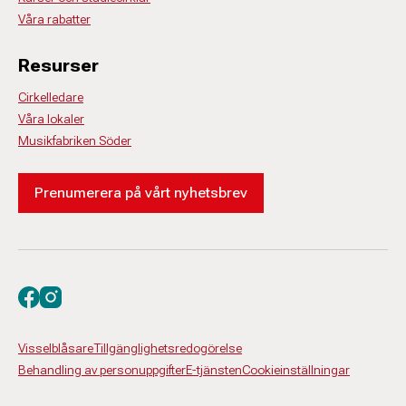
Våra rabatter
Resurser
Cirkelledare
Våra lokaler
Musikfabriken Söder
Prenumerera på vårt nyhetsbrev
Besök oss på facebook
Besök oss på instagram
Visselblåsare
Tillgänglighetsredogörelse
Behandling av personuppgifter
E-tjänsten
Cookieinställningar