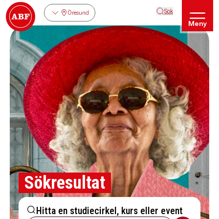
Sök
Öresund
Meny
Sökresultat
Hitta en studiecirkel, kurs eller event