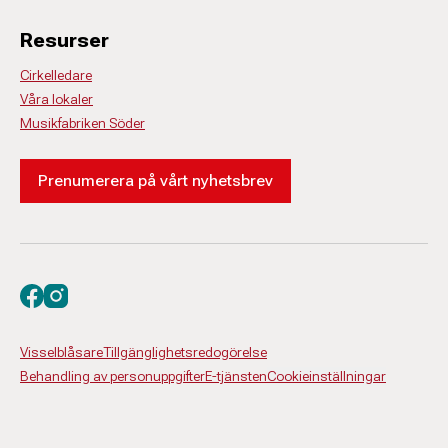
Resurser
Cirkelledare
Våra lokaler
Musikfabriken Söder
Prenumerera på vårt nyhetsbrev
Besök oss på facebook
Besök oss på instagram
Visselblåsare
Tillgänglighetsredogörelse
Behandling av personuppgifter
E-tjänsten
Cookieinställningar