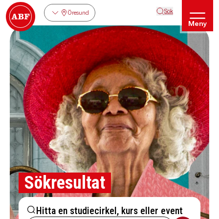
Sök
Öresund
Meny
Sökresultat
Hitta en studiecirkel, kurs eller event